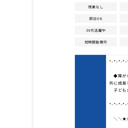
残業なし
即日OK
30代活躍中
短時間勤務可
*-*-*-*-
◆障がい
共に成長
子どもが
*-*-*-*-
＼＼★未