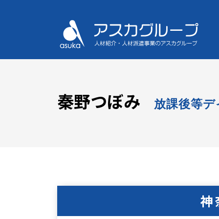
秦野つぼみ
放課後等デ
神