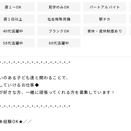
週１～OK
見学のみOK
パートアルバイト
週１日以上
社会保険完備
駅チカ
40代活躍中
ブランクOK
育休・産休制度あり
50代活躍中
60代活躍中
*-*-*-*-*-*-*-*-*-*-*-*-*-*-*-*
のある子ども達と関わることで、
していけるお仕事◆
好きな方、一緒に頑張ってくれる方を募集しています！
*-*-*-*-*-*-*-*-*-*-*-*-*-*-*-*
経験OK★／／