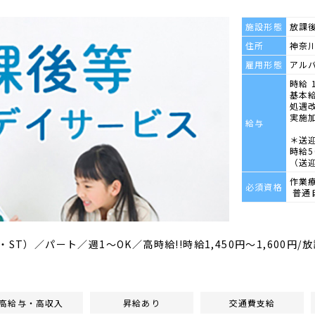
施設形態
放課
住所
神奈川
雇用形態
アル
時給 
基本給
処遇改
実施加
給与
＊送
時給
（送
作業
必須資格
普通
ST）／パート／週1～OK／高時給!!時給1,450円～1,600円
高給与・高収入
昇給あり
交通費支給