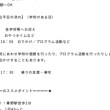
間～OK
な平日の流れ】（学校のある日）
0～ 各学校等へお迎え
0 おやつタイムなど
0～16：00 おでかけ／プログラム活動など
況にあわせ学校の宿題を行ったり、プログラム活動を行ったりし
出かけすることもあります。
5～17：30 帰りの支度・帰宅
━おススメポイント━━━━★
！！秦野駅徒歩2分
～、1日4h～と