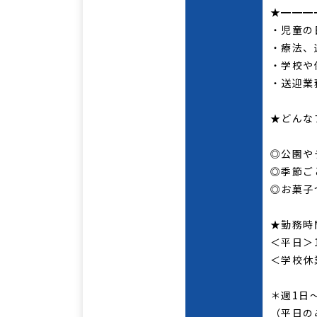
★━━━
・児童の
・療法、
・学校や
・送迎業
★どんな
◎公園や
◎季節ご
◎お菓子づ
★勤務
＜平日＞1
＜学校休業
＊週1日
（平日の