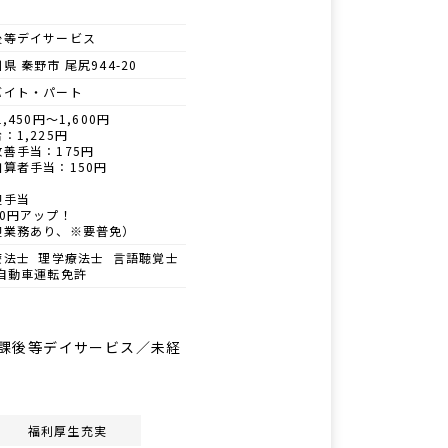
後等デイサービス
県 秦野市 尾尻944-20
バイト・パート
1,450円～1,600円
：1,225円
善手当：175円
算者手当：150円
迎手当
50円アップ！
迎業務あり、※要普免）
療法士 理学療法士 言語聴覚士
自動車運転免許
/放課後等デイサービス／未経
福利厚生充実