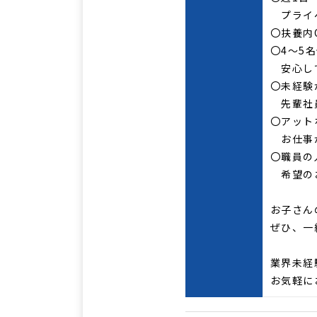
プライベ
〇扶養内
〇4～5
安心して
〇未経験
先輩社員
〇アット
お仕事
〇職員の
希望のお
お子さん
ぜひ、一
業界未経
お気軽にお