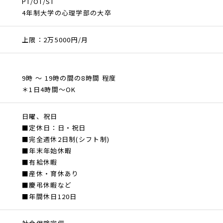
PT/OT/ST
4年制大学の心理学部の大卒
上限：2万5000円/月
9時 ～ 19時の間の8時間 程度
＊1日4時間～OK
日曜、祝日
■定休日：日・祝日
■完全週休2日制(シフト制)
■年末年始休暇
■有給休暇
■産休・育休あり
■慶弔休暇など
■年間休日120日