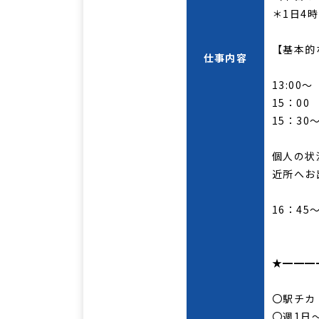
＊1日4時
【基本的
仕事内容
13:0
15：0
15：3
個人の状
近所へお
16：4
★━━━
〇駅チカ
〇週1日