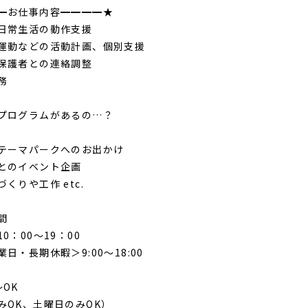
━お仕事内容━━━━★
日常生活の動作支援
運動などの活動計画、個別支援
保護者との連絡調整
務
プログラムがあるの…？
テーマパークへのお出かけ
とのイベント企画
くりや工作 etc.
時間
0：00～19：00
日・長期休暇＞9:00～18:00
～OK
みOK、土曜日のみOK）