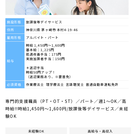
施設形態
放課後等デイサービス
住所
神奈川県 茅ヶ崎市 本村4-19-46
雇用形態
アルバイト・パート
時給 1,450円～1,600円
基本給：1,225円
処遇改善手当：175円
実施加算者手当：150円
給与
＊送迎手当
時給50円アップ！
（送迎業務あり、※要普免）
必須資格
作業療法士 理学療法士 言語聴覚士 普通自動車運転免許
専門的支援職員（PT・OT・ST）／パート／週1～OK／高
時給!!時給1,450円～1,600円/放課後等デイサービス／未経
験OK
未経験OK
高給与・高収入