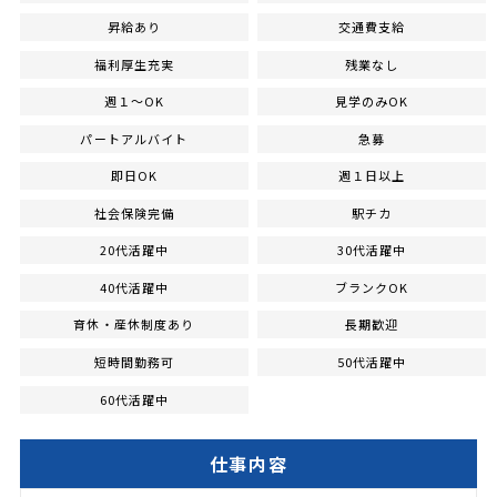
昇給あり
交通費支給
福利厚生充実
残業なし
週１～OK
見学のみOK
パートアルバイト
急募
即日OK
週１日以上
社会保険完備
駅チカ
20代活躍中
30代活躍中
40代活躍中
ブランクOK
育休・産休制度あり
長期歓迎
短時間勤務可
50代活躍中
60代活躍中
仕事内容