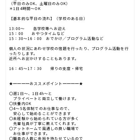
（平日のみOK、土曜日のみOK）
＊1日4時間～OK
【基本的な平日の流れ】（学校のある日）
13:00～ 各学校等へお迎え
15：00 おやつタイムなど
15：30～16：00 おでかけ／プログラム活動など
個人の状況にあわせ学校の宿題を行ったり、プログラム活動を行
ったりします。
近所へお出かけすることもあります。
16：45～17：30 帰りの支度・帰宅
★━━━━おススメポイント━━━━★
〇週1日～、1日4h～と
プライベートと両立して働けます。
〇扶養内OK
〇4～5名体制でのお仕事なので、
安心して始めることができます
〇未経験から始められている方が多く
先輩社員が丁寧に教えてくれます。
〇アットホームで風通しの良い職場で
お仕事ができます。
〇職員の人数に余裕を持たせているので