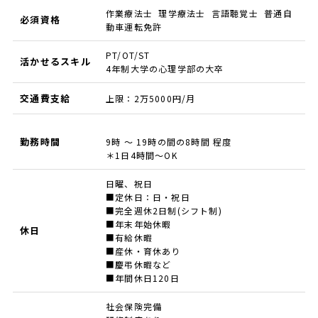
作業療法士 理学療法士 言語聴覚士 普通自
必須資格
動車運転免許
PT/OT/ST
活かせるスキル
4年制大学の心理学部の大卒
交通費支給
上限：2万5000円/月
勤務時間
9時 ～ 19時の間の8時間 程度
＊1日4時間～OK
日曜、祝日
■定休日：日・祝日
■完全週休2日制(シフト制)
■年末年始休暇
休日
■有給休暇
■産休・育休あり
■慶弔休暇など
■年間休日120日
社会保険完備