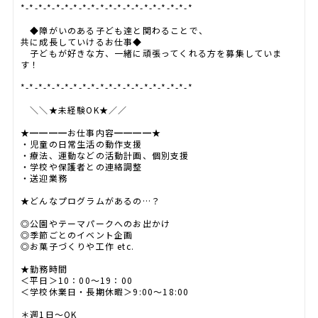
*-*-*-*-*-*-*-*-*-*-*-*-*-*-*-*-*-*-*-*
◆障がいのある子ども達と関わることで、
共に成長していけるお仕事◆
子どもが好きな方、一緒に頑張ってくれる方を募集していま
す！
*-*-*-*-*-*-*-*-*-*-*-*-*-*-*-*-*-*-*-*
＼＼★未経験OK★／／
★━━━━お仕事内容━━━━★
・児童の日常生活の動作支援
・療法、運動などの活動計画、個別支援
・学校や保護者との連絡調整
・送迎業務
★どんなプログラムがあるの…？
◎公園やテーマパークへのお出かけ
◎季節ごとのイベント企画
◎お菓子づくりや工作 etc.
★勤務時間
＜平日＞10：00～19：00
＜学校休業日・長期休暇＞9:00～18:00
＊週1日～OK