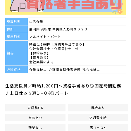
施設形態
生活介護
住所
静岡県 浜松市 中央区入野町９０９３
雇用形態
アルバイト・パート
時給 1,200円【資格者手当てあり】
◇社会福祉士・介護福祉士 他
給与
【昇給あり】
【賞与あり】
会社実績による
必須資格
介護福祉士 介護職員初任者研修 社会福祉士
生活支援員／時給1,200円～資格手当あり◎固定時間勤務
♪土日休み☆週1～OK◎パート
未経験OK
昇給あり
賞与あり
交通費支給
残業なし
週１～OK