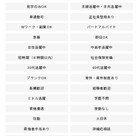
見学のみOK
主婦活躍中・主夫活躍中
車通勤可
正社員登用あり
Wワーク・副業OK
パートアルバイト
急募
即日OK
女性活躍中
中高年活躍中
短時間（６時間以内）
社会保険完備
30代活躍中
40代活躍中
ブランクOK
育休・産休制度あり
長期歓迎
経験者歓迎
ミドル活躍
学歴不問
資格優遇
夜勤なし
日勤
土日休
資格者手当あり
詳細応相談