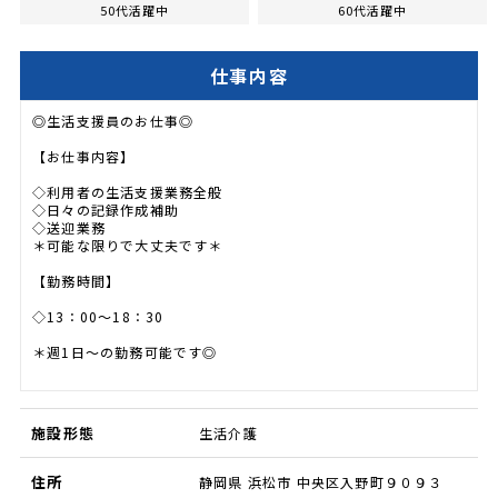
50代活躍中
60代活躍中
仕事内容
◎生活支援員のお仕事◎
【お仕事内容】
◇利用者の生活支援業務全般
◇日々の記録作成補助
◇送迎業務
＊可能な限りで大丈夫です＊
【勤務時間】
◇13：00～18：30
＊週1日～の勤務可能です◎
施設形態
生活介護
住所
静岡県 浜松市 中央区入野町９０９３