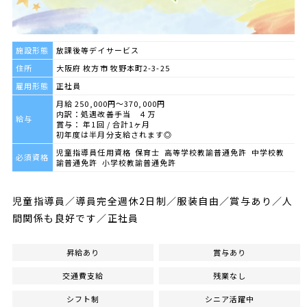
施設形態
放課後等デイサービス
住所
大阪府 枚方市 牧野本町2-3-25
雇用形態
正社員
月給 250,000円～370,000円
内訳：処遇改善手当 ４万
給与
賞与： 年1回 / 合計1ヶ月
初年度は半月分支給されます◎
児童指導員任用資格 保育士 高等学校教諭普通免許 中学校教
必須資格
諭普通免許 小学校教諭普通免許
児童指導員／導員完全週休2日制／服装自由／賞与あり／人
間関係も良好です／正社員
昇給あり
賞与あり
交通費支給
残業なし
シフト制
シニア活躍中