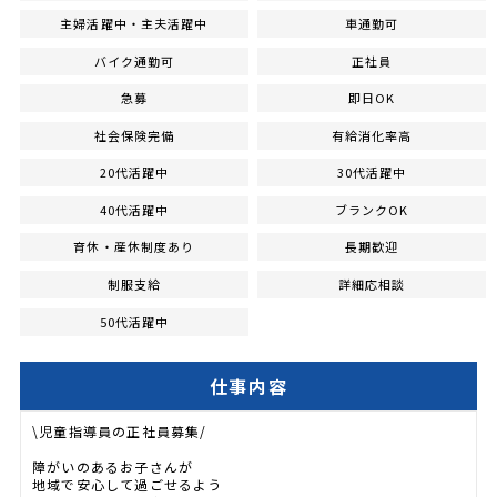
主婦活躍中・主夫活躍中
車通勤可
バイク通勤可
正社員
急募
即日OK
社会保険完備
有給消化率高
20代活躍中
30代活躍中
40代活躍中
ブランクOK
育休・産休制度あり
長期歓迎
制服支給
詳細応相談
50代活躍中
仕事内容
\児童指導員の正社員募集/
障がいのあるお子さんが
地域で安心して過ごせるよう