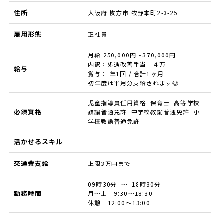
住所
大阪府 枚方市 牧野本町2-3-25
雇用形態
正社員
月給 250,000円～370,000円
内訳：処遇改善手当 ４万
給与
賞与： 年1回 / 合計1ヶ月
初年度は半月分支給されます◎
児童指導員任用資格 保育士 高等学校
必須資格
教諭普通免許 中学校教諭普通免許 小
学校教諭普通免許
活かせるスキル
交通費支給
上限3万円まで
09時30分 ～ 18時30分
勤務時間
月～土 9:30～18:30
休憩 12:00～13:00