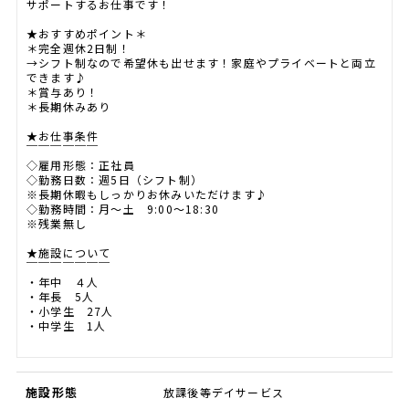
サポートするお仕事です！
★おすすめポイント＊
＊完全週休2日制！
→シフト制なので希望休も出せます！家庭やプライベートと両立
できます♪
＊賞与あり！
＊長期休みあり
★お仕事条件
￣￣￣￣￣￣
◇雇用形態：正社員
◇勤務日数：週5日（シフト制）
※長期休暇もしっかりお休みいただけます♪
◇勤務時間：月～土 9:00～18:30
※残業無し
★施設について
￣￣￣￣￣￣￣
・年中 ４人
・年長 5人
・小学生 27人
・中学生 1人
施設形態
放課後等デイサービス