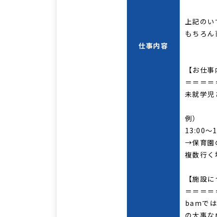
上記のい
もちろん
仕事内容
【お仕事
＝＝＝＝
未就学児
例）
13:00～1
→保育園
複数行く
【施設に
＝＝＝＝
bamで
の大事な