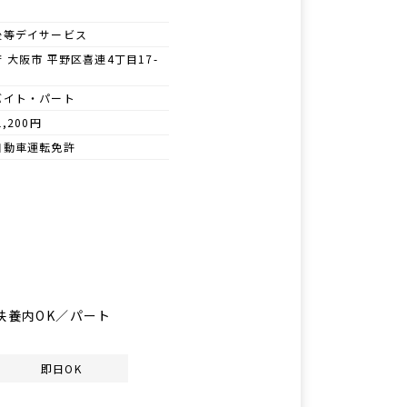
後等デイサービス
 大阪市 平野区喜連4丁目17-
バイト・パート
1,200円
自動車運転免許
扶養内OK／パート
即日OK