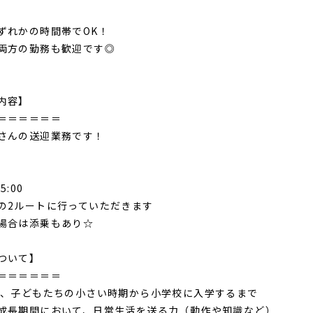
ずれかの時間帯でOK！
両方の勤務も歓迎です◎
内容】
＝＝＝＝＝＝
さんの送迎業務です！
5:00
の2ルートに行っていただきます
場合は添乗もあり☆
ついて】
＝＝＝＝＝＝
は、子どもたちの小さい時期から小学校に入学するまで
成長期間において、日常生活を送る力（動作や知識など）