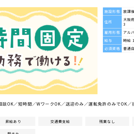
施設形態
放課
大阪府
住所
3
雇用形態
アル
給与
時給 
必須資格
普通
相談OK／短時間／WワークOK／送迎のみ／運転免許のみでOK／
昇給あり
交通費支給
残業なし
駅チカ