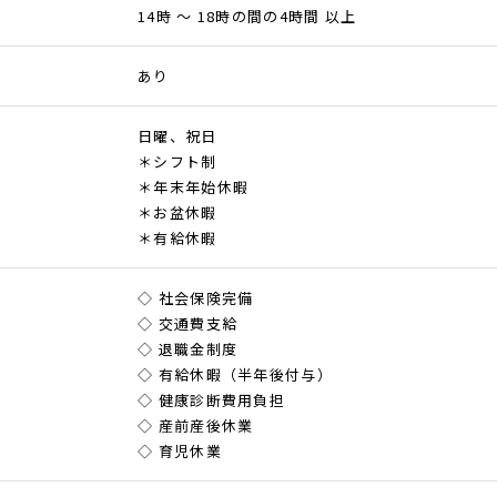
14時 ～ 18時の間の4時間 以上
あり
日曜、祝日
＊シフト制
＊年末年始休暇
＊お盆休暇
＊有給休暇
◇ 社会保険完備
◇ 交通費支給
◇ 退職金制度
◇ 有給休暇（半年後付与）
◇ 健康診断費用負担
◇ 産前産後休業
◇ 育児休業