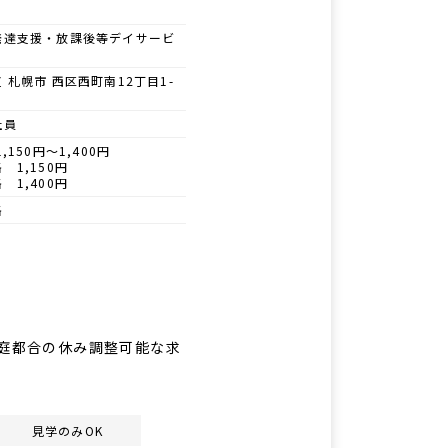
発達支援・放課後等デイサービ
 札幌市 西区西町南12丁目1-
社員
1,150円～1,400円
 1,150円
 1,400円
格
家庭都合の休み調整可能な求
見学のみOK