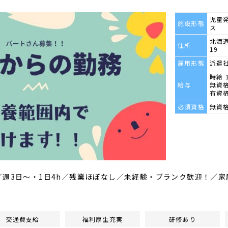
児童
施設形態
ス
北海道
住所
19
雇用形態
派遣
時給 
給与
無資格
有資格
必須資格
無資
／週3日～・1日4h／残業ほぼなし／未経験・ブランク歓迎！／
交通費支給
福利厚生充実
研修あり