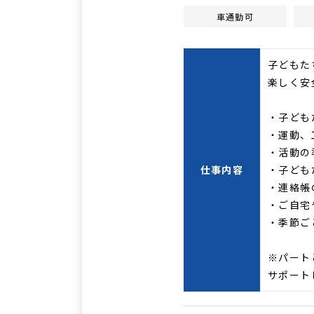
車通勤可
子どもた
楽しく安
・子ども
・運動、
・活動の
仕事内容
・子ども
・連絡帳
・ご自宅
・季節ご
※パート
サポート