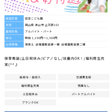
施設形態
認定こども園
住所
岡山県 津山市 上河原153
雇用形態
アルバイト・パート
給与
時給 1,200円～1,500円
必須資格
保育士 幼稚園教諭第一種 幼稚園教諭第二種
保育教諭/土日祝休み/ピアノなし/扶養内OK！/福利厚生充
実(^^♪
高給与・高収入
交通費支給
福利厚生充実
残業なし
土日祝休み
パートアルバイト
ブランクOK