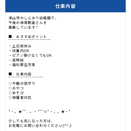
仕事内容
津山市のしらゆり幼稚園で、
午後の保育教諭さんを
募集しています！
■ おすすめポイント
￣￣￣￣￣￣￣￣￣￣￣
・土日祝休み
・扶養内OK
・ピアノ弾けなくてもOK
・高時給
・福利厚生充実
■ 仕事内容
￣￣￣￣￣￣￣￣￣
◇午睡の見守り
◇おやつ
◇あそび
◇保護者対応
*・。★⌒．。・*⌒☆*・，。★・*
少しでも気になった方は、
お気軽にお問い合わせください(^^♪