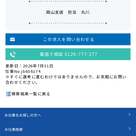
+‥‥‥‥‥‥‥‥‥‥‥‥‥‥‥‥‥+
岡山支店 担当 丸川
+‥‥‥‥‥‥‥‥‥‥‥‥‥‥‥‥‥+
この求人を問い合わせる
電話で相談 0120-777-277
更新日：2026年7月31日
仕事No.jb656174
※すぐに選考に進むわけではありませんので、お気軽にお問い
合わせください。
検索結果一覧に戻る
お仕事をお探しの方へ
お仕事検索