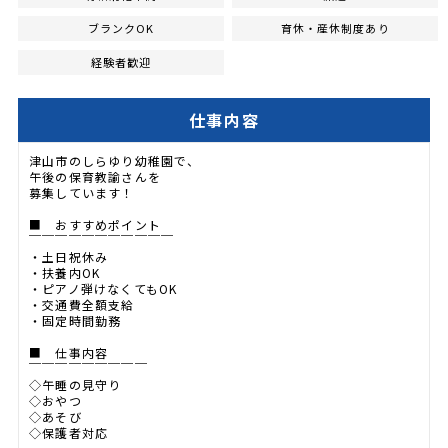
ブランクOK
育休・産休制度あり
経験者歓迎
仕事内容
津山市のしらゆり幼稚園で、
午後の保育教諭さんを
募集しています！
■ おすすめポイント
￣￣￣￣￣￣￣￣￣￣￣
・土日祝休み
・扶養内OK
・ピアノ弾けなくてもOK
・交通費全額支給
・固定時間勤務
■ 仕事内容
￣￣￣￣￣￣￣￣￣
◇午睡の見守り
◇おやつ
◇あそび
◇保護者対応