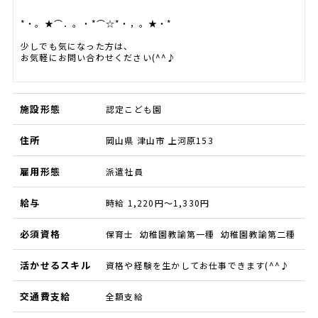
*・。★⌒．。・*⌒☆*・，。★・*
少しでも気になった方は、
お気軽にお問い合わせください(^^♪
施設形態
認定こども園
住所
岡山県 津山市 上河原153
雇用形態
派遣社員
給与
時給 1,220円～1,330円
必須資格
保育士 幼稚園教諭第一種 幼稚園教諭第二種
活かせるスキル
資格や経験を生かしてお仕事できます(^^♪
交通費支給
全額支給