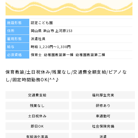
施設形態
認定こども園
住所
岡山県 津山市 上河原153
雇用形態
派遣社員
給与
時給 1,220円～1,330円
必須資格
保育士 幼稚園教諭第一種 幼稚園教諭第二種
保育教諭/土日祝休み/残業なし/交通費全額支給/ピアノな
し/固定時間勤務OK(^^♪
交通費支給
福利厚生充実
残業なし
研修あり
土日祝休み
車通勤可
即日OK
社会保険完備
有給消化率高
派遣