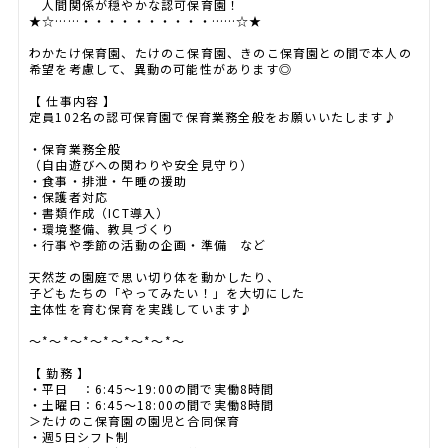
人間関係が穏やかな認可保育園！
★☆……・・・・・・・・・・……☆★
わかたけ保育園、たけのこ保育園、きのこ保育園との間で本人の
希望を考慮して、異動の可能性があります◎
【 仕事内容 】
定員102名の認可保育園で保育業務全般をお願いいたします♪
・保育業務全般
（自由遊びへの関わりや安全見守り）
・食事・排泄・午睡の援助
・保護者対応
・書類作成（ICT導入）
・環境整備、教具づくり
・行事や季節の活動の企画・準備 など
天然芝の園庭で思い切り体を動かしたり、
子どもたちの「やってみたい！」を大切にした
主体性を育む保育を実践しています♪
～*～*～*～*～*～*～*～
【 勤務 】
・平日 ：6:45～19:00の間で実働8時間
・土曜日：6:45～18:00の間で実働8時間
＞たけのこ保育園の園児と合同保育
・週5日シフト制