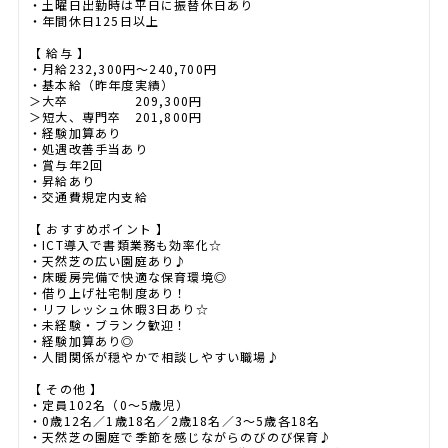
・土曜日出勤時は平日に振替休日あり
・年間休日125日以上
【 給与 】
・月給232,300円～240,700円
・基本給（昨年度実績）
＞大卒 209,300円
＞短大、専門卒 201,800円
・経験加算あり
・処遇改善手当あり
・賞与年2回
・昇給あり
・交通費規定内支給
【 おすすめポイント 】
・ICT導入で書類業務も効率化☆
・天然芝の広い園庭あり♪
・床暖房完備で快適な保育環境◎
・借り上げ社宅制度あり！
・リフレッシュ休暇3日あり☆
・未経験・ブランク歓迎！
・経験加算あり◎
・人間関係が穏やかで相談しやすい職場♪
【 その他 】
・定員102名（0～5歳児）
・0歳12名／1歳18名／2歳18名／3～5歳各18名
・天然芝の園庭で季節を感じながらのびのび保育♪