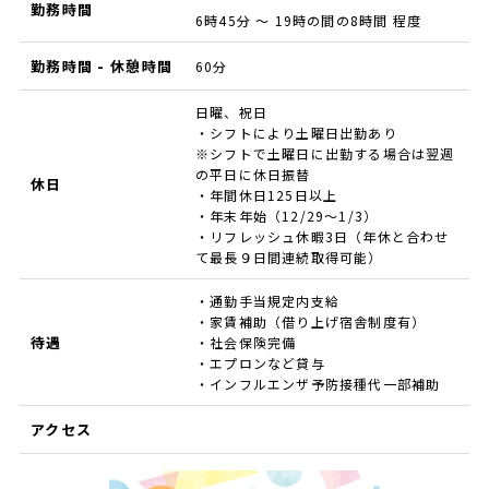
勤務時間
6時45分 ～ 19時の間の8時間 程度
勤務時間 - 休憩時間
60分
日曜、祝日
・シフトにより土曜日出勤あり
※シフトで土曜日に出勤する場合は翌週
の平日に休日振替
休日
・年間休日125日以上
・年末年始（12/29～1/3）
・リフレッシュ休暇3日（年休と合わせ
て最長９日間連続取得可能）
・通勤手当規定内支給
・家賃補助（借り上げ宿舎制度有）
待遇
・社会保険完備
・エプロンなど貸与
・インフルエンザ予防接種代一部補助
アクセス