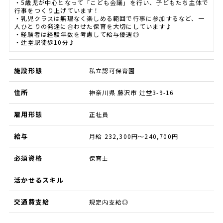
・5歳児が中心となって「こども会議」を行い、子どもたち主体で
行事をつくり上げています！
・乳児クラスは無理なく楽しめる範囲で行事に参加するなど、一
人ひとりの発達に合わせた保育を大切にしています♪
・経験者は経験年数を考慮して給与優遇◎
・辻堂駅徒歩10分♪
施設形態
私立認可保育園
住所
神奈川県 藤沢市 辻堂3-9-16
雇用形態
正社員
給与
月給 232,300円～240,700円
必須資格
保育士
活かせるスキル
交通費支給
規定内支給◎