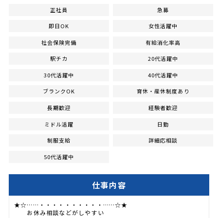
正社員
急募
即日OK
女性活躍中
社会保険完備
有給消化率高
駅チカ
20代活躍中
30代活躍中
40代活躍中
ブランクOK
育休・産休制度あり
長期歓迎
経験者歓迎
ミドル活躍
日勤
制服支給
詳細応相談
50代活躍中
仕事内容
★☆……・・・・・・・・・・……☆★
お休み相談などがしやすい