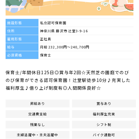
施設形態
私立認可保育園
住所
神奈川県 藤沢市 辻堂3-9-16
雇用形態
正社員
給与
月給 232,300円～240,700円
必須資格
保育士
保育士/年間休日125日◎賞与年2回☆天然芝の園庭でのび
のび保育ができる認可保育園！辻堂駅徒歩10分♪充実した
福利厚生♪借り上げ制度有◎人間関係良好☆
昇給あり
賞与あり
交通費支給
福利厚生充実
残業なし
シフト制
主婦活躍中・主夫活躍中
バイク通勤可