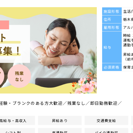
施設形態
生活
住所
栃木県
雇用形態
アル
時給 
運転手
通勤手
給与
昇給
（前
必須資格
保育
／未経験・ブランクのある方大歓迎／残業なし／即日勤務歓迎／
高給与・高収入
昇給あり
交通費支給
シフト制
車通勤可
バイク通勤可