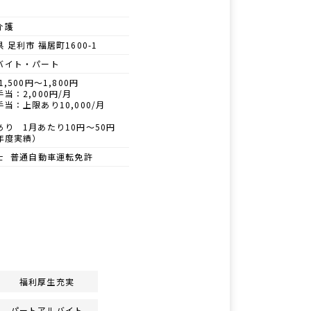
介護
 足利市 福居町1600-1
バイト・パート
1,500円～1,800円
当：2,000円/月
当：上限あり10,000/月
あり 1月あたり10円～50円
年度実績）
士 普通自動車運転免許
福利厚生充実
パートアルバイト