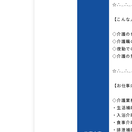
☆∴..∴..
【こんな
◇介護の
◇介護職
◇夜勤で
◇介護の
☆∴..∴..
【お仕事
◇介護業
・生活補
・入浴介
・食事介
・排泄補