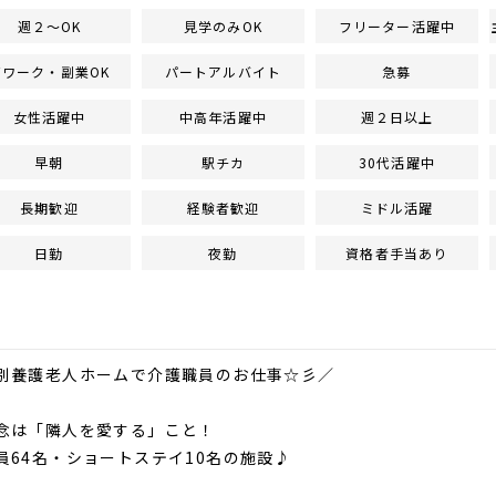
週２～OK
見学のみOK
フリーター活躍中
Wワーク・副業OK
パートアルバイト
急募
女性活躍中
中高年活躍中
週２日以上
早朝
駅チカ
30代活躍中
長期歓迎
経験者歓迎
ミドル活躍
日勤
夜勤
資格者手当あり
別養護老人ホームで介護職員のお仕事☆彡／
念は「隣人を愛する」こと！
員64名・ショートステイ10名の施設♪