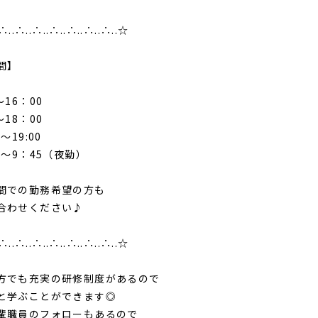
∴..∴..∴..∴..∴..∴..∴..☆
間】
～16：00
～18：00
～19:00
5～9：45（夜勤）
間での勤務希望の方も
合わせください♪
∴..∴..∴..∴..∴..∴..∴..☆
方でも充実の研修制度があるので
と学ぶことができます◎
輩職員のフォローもあるので