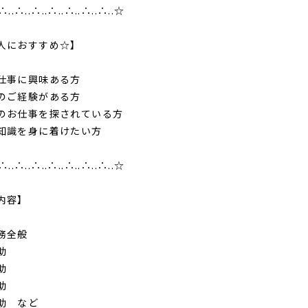
∴..∴..∴..∴..∴..∴..∴..☆
人におすすめ☆】
仕事に興味ある方
のご経験がある方
のお仕事を探されている方
知識を身に着けたい方
∴..∴..∴..∴..∴..∴..∴..☆
内容】
務全般
助
助
助
助 など