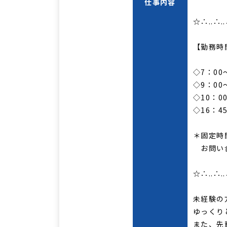
仕事内容
☆∴..∴..
【勤務時
◇7：00
◇9：00
◇10：00
◇16：4
＊固定時
お問い
☆∴..∴..
未経験の
ゆっくり
また、先