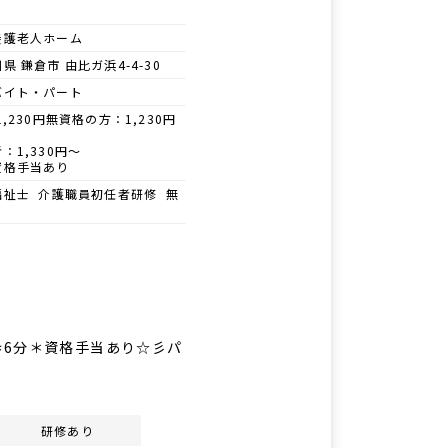
養護老人ホーム
県 鎌倉市 由比ガ浜4-4-30
バイト・パート
1,230円無資格の方：1,230円
：1,330円～
資格手当あり
福祉士 介護職員初任者研修 無
歩6分＊資格手当あり☆彡パ
研修あり