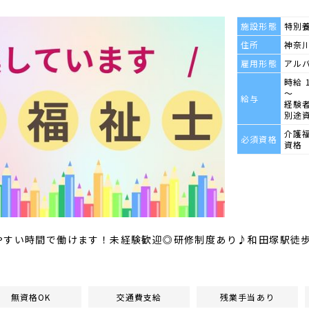
施設形態
特別
住所
神奈川
雇用形態
アル
時給 
～
給与
経験者
別途
介護
必須資格
資格
やすい時間で働けます！未経験歓迎◎研修制度あり♪和田塚駅徒
無資格OK
交通費支給
残業手当あり