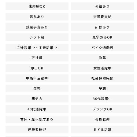
未経験OK
昇給あり
賞与あり
交通費支給
残業手当あり
研修あり
シフト制
見学のみOK
主婦活躍中・主夫活躍中
バイク通勤可
正社員
急募
即日OK
女性活躍中
中高年活躍中
社会保険完備
深夜
早朝
駅チカ
30代活躍中
40代活躍中
ブランクOK
育休・産休制度あり
長期歓迎
経験者歓迎
ミドル活躍