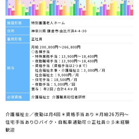
施設形態
特別養護老人ホーム
住所
神奈川県 鎌倉市 由比ガ浜4-4-30
雇用形態
正社員
月給 200,800円～266,800円
◇各種手当
・特殊業務手当：13,900円〜18,400円
・夜勤職場手当：13,900円〜18,400円
・資格手当（資格手当は2つまで）
給与
社会福祉主事・介護福祉士：3,000円／月
社会福祉士：9,000円／月
・住宅手当：18,500円／月
・夜勤手当：5,000円／回
賞与： 年2回 / 合計4.4ヶ月
必須資格
介護福祉士 介護職員初任者研修
介護福祉士／夜勤は月4回＊資格手当あり＊月給26万円～
住宅手当あり◎バイク・自転車通勤可☆正社員☆彡未経験
歓迎