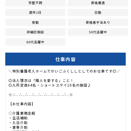
学歴不問
資格優遇
週休2日
日勤
夜勤
資格者手当あり
詳細応相談
50代活躍中
60代活躍中
仕事内容
＼特別養護老人ホームでかいごふくししとしてのお仕事です◎／
◎法人理念は「隣人を愛する」こと！
◎入所定員64名・ショートステイ10名の施設♪
☆∴..∴..∴..∴..∴..∴..∴..∴..∴..☆
【お仕事内容】
◇介護業務全般
・生活補助
・入浴介助
・食事介助