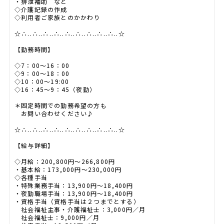
・排泄補助 など
◇介護記録の作成
◇利用者ご家族とのかかわり
☆∴..∴..∴..∴..∴..∴..∴..∴..∴..☆
【勤務時間】
◇7：00～16：00
◇9：00～18：00
◇10：00～19:00
◇16：45～9：45（夜勤）
＊固定時間での勤務希望の方も
お問い合わせください♪
☆∴..∴..∴..∴..∴..∴..∴..∴..∴..☆
【給与詳細】
◇月給：200,800円～266,800円
・基本給：173,000円〜230,000円
◇各種手当
・特殊業務手当：13,900円〜18,400円
・夜勤職場手当：13,900円〜18,400円
・資格手当（資格手当は２つまでとする）
社会福祉主事・介護福祉士：3,000円／月
社会福祉士：9,000円／月