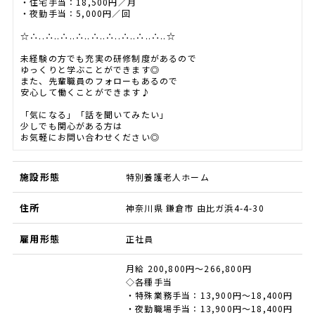
・住宅手当：18,500円／月
・夜勤手当：5,000円／回
☆∴..∴..∴..∴..∴..∴..∴..∴..∴..☆
未経験の方でも充実の研修制度があるので
ゆっくりと学ぶことができます◎
また、先輩職員のフォローもあるので
安心して働くことができます♪
「気になる」「話を聞いてみたい」
少しでも関心がある方は
お気軽にお問い合わせください◎
施設形態
特別養護老人ホーム
住所
神奈川県 鎌倉市 由比ガ浜4-4-30
雇用形態
正社員
月給 200,800円～266,800円
◇各種手当
・特殊業務手当：13,900円〜18,400円
・夜勤職場手当：13,900円〜18,400円