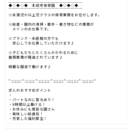
＿＿＿＿＿＿＿＿＿＿＿＿＿＿＿＿＿＿＿
◆◇◆◇◆ 本成寺保育園 ◆◇◆◇◆
￣￣￣￣￣￣￣￣￣￣￣￣￣￣￣￣￣￣￣
☆未満児か以上児クラスの保育業務をお任せします。
☆給食・園内の清掃・散歩・書き物などの業務が
メインのお仕事です。
☆ブランク・未経験の方でも
安心してお仕事していただけます♪
☆子どもたちとたくさんかかわるために
書類業務が軽減されています♪
綺麗な園舎で働けます♪
*:;;;;;;:*:;;;;;;:*:;;;;;;;:*:;;;;;;:*:;;;;;;;:*:;;;;;;;:*
求人のおすすめポイント
・
・パートなのに賞与あり！
・6時間以上働ける！
・お休みにも寛容な園さん
・美味しい給食有！
・充実した福利厚生！