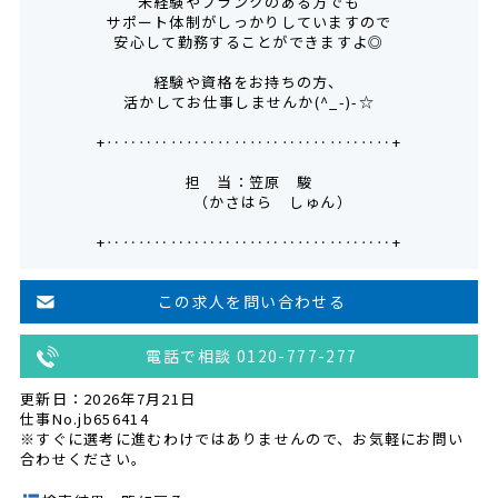
未経験やブランクのある方でも
サポート体制がしっかりしていますので
安心して勤務することができますよ◎
経験や資格をお持ちの方、
活かしてお仕事しませんか(^_-)-☆
+‥‥‥‥‥‥‥‥‥‥‥‥‥‥‥‥‥‥+
担 当：笠原 駿
（かさはら しゅん）
+‥‥‥‥‥‥‥‥‥‥‥‥‥‥‥‥‥‥+
この求人を問い合わせる
電話で相談 0120-777-277
更新日：2026年7月21日
仕事No.jb656414
※すぐに選考に進むわけではありませんので、お気軽にお問い
合わせください。