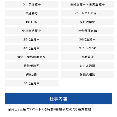
シニア活躍中
主婦活躍中・主夫活躍中
車通勤可
パートアルバイト
即日OK
女性活躍中
中高年活躍中
社会保険完備
20代活躍中
30代活躍中
40代活躍中
ブランクOK
育休・産休制度あり
長期歓迎
経験者歓迎
ミドル活躍
週休2日
詳細応相談
50代活躍中
仕事内容
保育士/三条市/パート/短時間/書類少なめ/交通費支給