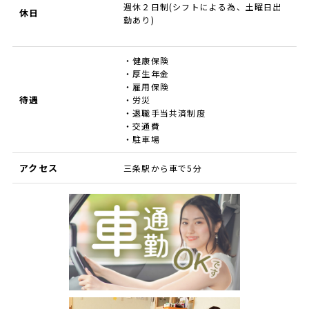
週休２日制(シフトによる為、土曜日出
休日
勤あり)
・健康保険
・厚生年金
・雇用保険
待遇
・労災
・退職手当共済制度
・交通費
・駐車場
アクセス
三条駅から車で5分