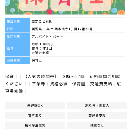
施設形態
認定こども園
住所
新潟県 三条市 西本成寺1丁目17番28号
雇用形態
アルバイト・パート
時給 1,080円
給与
賞与： 年2回
※過去実績
必須資格
保育士
保育士｜【人気の時間帯】｜8時～17時｜勤務時間ご相談
ください！｜三条寺｜資格必須｜保育園｜交通費支給｜駐
車場完備！
未経験OK
高給与・高収入
賞与あり
交通費支給
福利厚生充実
残業なし