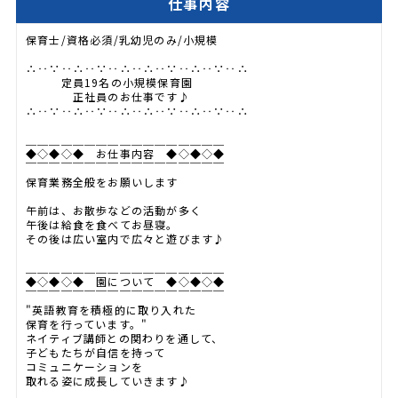
仕事内容
保育士/資格必須/乳幼児のみ/小規模
∴‥∵‥∴‥∵‥∴‥∴‥∵‥∴‥∵‥∴
定員19名の小規模保育園
正社員のお仕事です♪
∴‥∵‥∴‥∵‥∴‥∴‥∵‥∴‥∵‥∴
＿＿＿＿＿＿＿＿＿＿＿＿＿＿＿＿＿
◆◇◆◇◆ お仕事内容 ◆◇◆◇◆
￣￣￣￣￣￣￣￣￣￣￣￣￣￣￣￣￣
保育業務全般をお願いします
午前は、お散歩などの活動が多く
午後は給食を食べてお昼寝。
その後は広い室内で広々と遊びます♪
＿＿＿＿＿＿＿＿＿＿＿＿＿＿＿＿＿
◆◇◆◇◆ 園について ◆◇◆◇◆
￣￣￣￣￣￣￣￣￣￣￣￣￣￣￣￣￣
"英語教育を積極的に取り入れた
保育を行っています。"
ネイティブ講師との関わりを通して、
子どもたちが自信を持って
コミュニケーションを
取れる姿に成長していきます♪