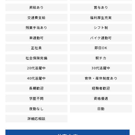
昇給あり
賞与あり
交通費支給
福利厚生充実
残業手当あり
シフト制
車通勤可
バイク通勤可
正社員
即日OK
社会保険完備
駅チカ
20代活躍中
30代活躍中
40代活躍中
育休・産休制度あり
長期歓迎
経験者歓迎
学歴不問
資格優遇
夜勤なし
日勤
詳細応相談