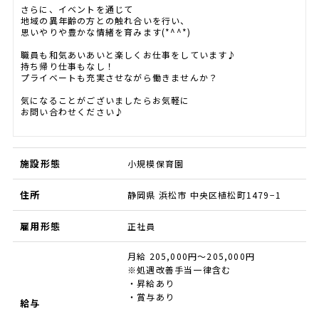
さらに、イベントを通じて
地域の異年齢の方との触れ合いを行い、
思いやりや豊かな情緒を育みます(*^^*)
職員も和気あいあいと楽しくお仕事をしています♪
持ち帰り仕事もなし！
プライベートも充実させながら働きませんか？
気になることがございましたらお気軽に
お問い合わせください♪
施設形態
小規模保育園
住所
静岡県 浜松市 中央区植松町1479−1
雇用形態
正社員
月給 205,000円～205,000円
※処遇改善手当一律含む
・昇給あり
・賞与あり
給与