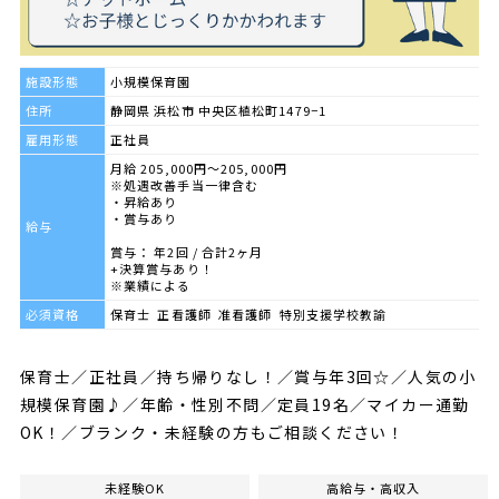
施設形態
小規模保育園
住所
静岡県 浜松市 中央区植松町1479−1
雇用形態
正社員
月給 205,000円～205,000円
※処遇改善手当一律含む
・昇給あり
・賞与あり
給与
賞与： 年2回 / 合計2ヶ月
+決算賞与あり！
※業績による
必須資格
保育士 正看護師 准看護師 特別支援学校教諭
保育士／正社員／持ち帰りなし！／賞与年3回☆／人気の小
規模保育園♪／年齢・性別不問／定員19名／マイカー通勤
OK！／ブランク・未経験の方もご相談ください！
未経験OK
高給与・高収入