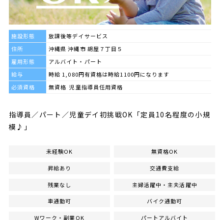
施設形態
放課後等デイサービス
住所
沖縄県 沖縄市 胡屋７丁目５
雇用形態
アルバイト・パート
給与
時給 1,080円有資格は時給1100円になります
必須資格
無資格 児童指導員任用資格
指導員／パート／児童デイ初挑戦OK「定員10名程度の小規
模♪」
未経験OK
無資格OK
昇給あり
交通費支給
残業なし
主婦活躍中・主夫活躍中
車通勤可
バイク通勤可
Wワーク・副業OK
パートアルバイト