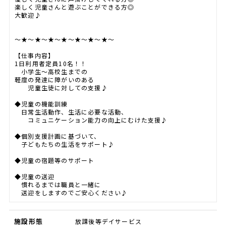
楽しく児童さんと遊ぶことができる方◎
大歓迎♪
～★～★～★～★～★～★～★～
【仕事内容】
1日利用者定員10名！！
小学生～高校生までの
軽度の発達に障がいのある
児童生徒に対しての支援♪
◆児童の機能訓練
日常生活動作、生活に必要な活動、
コミュニケーション能力の向上にむけた支援♪
◆個別支援計画に基づいて、
子どもたちの生活をサポート♪
◆児童の宿題等のサポート
◆児童の送迎
慣れるまでは職員と一緒に
送迎をしますのでご安心ください♪
施設形態
放課後等デイサービス