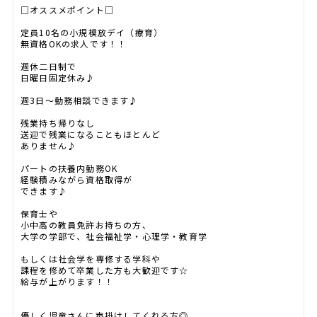
□オススメポイント□
定員10名の小規模放デイ（療育）
無資格OKの求人です！！
週休二日制で
日曜日固定休み♪
週3日～勤務相談できます♪
残業持ち帰りなし
送迎で残業になることもほとんど
ありません♪
パートの扶養内勤務OK
経験積みながら資格取得が
できます♪
保育士や
小中高の教員免許お持ちの方、
大学の学部で、社会福祉学・心理学・教育学
もしくは社会学を専修する学科や
課程を修めて卒業した方も大歓迎です☆
給与が上がります！！
優しく児童さんに声掛けしてくれる方◎