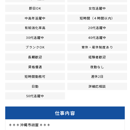
即日OK
女性活躍中
中高年活躍中
短時間（４時間以内）
有給消化率高
20代活躍中
30代活躍中
40代活躍中
ブランクOK
育休・産休制度あり
長期歓迎
経験者歓迎
資格優遇
夜勤なし
短時間勤務可
週休2日
日勤
詳細応相談
50代活躍中
仕事内容
＊＊＊沖縄市胡屋＊＊＊