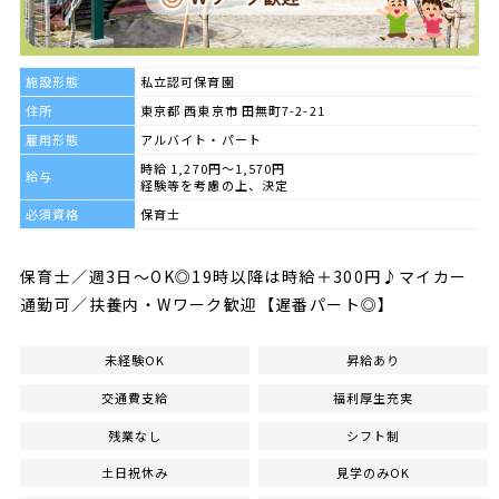
施設形態
私立認可保育園
住所
東京都 西東京市 田無町7-2-21
雇用形態
アルバイト・パート
時給 1,270円～1,570円
給与
経験等を考慮の上、決定
必須資格
保育士
保育士／週3日～OK◎19時以降は時給＋300円♪マイカー
通勤可／扶養内・Wワーク歓迎【遅番パート◎】
未経験OK
昇給あり
交通費支給
福利厚生充実
残業なし
シフト制
土日祝休み
見学のみOK