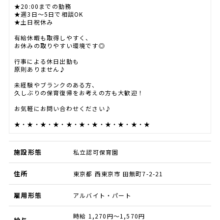
★20:00までの勤務
★週3日～5日で相談OK
★土日祝休み
有給休暇も取得しやすく、
お休みの取りやすい環境です◎
行事による休日出勤も
原則ありません♪
未経験やブランクのある方、
久しぶりの保育復帰をお考えの方も大歓迎！
お気軽にお問い合わせください♪
★・★・★・★・★・★・★・★・★・★・★
施設形態
私立認可保育園
住所
東京都 西東京市 田無町7-2-21
雇用形態
アルバイト・パート
時給 1,270円～1,570円