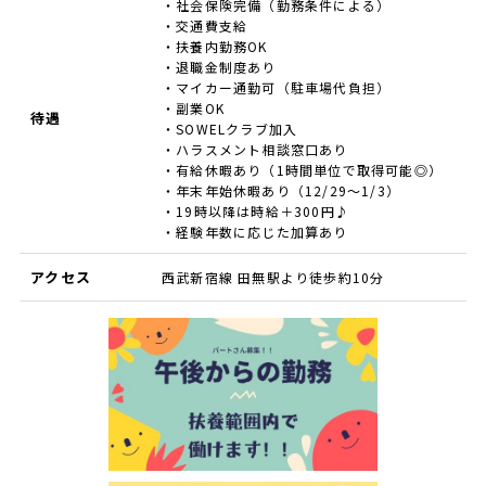
・社会保険完備（勤務条件による）
・交通費支給
・扶養内勤務OK
・退職金制度あり
・マイカー通勤可（駐車場代負担）
・副業OK
待遇
・SOWELクラブ加入
・ハラスメント相談窓口あり
・有給休暇あり（1時間単位で取得可能◎）
・年末年始休暇あり（12/29～1/3）
・19時以降は時給＋300円♪
・経験年数に応じた加算あり
アクセス
西武新宿線 田無駅より徒歩約10分