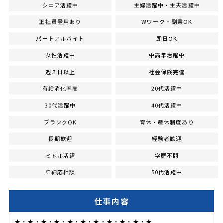
シニア活躍中
主婦活躍中・主夫活躍中
正社員登用あり
Wワーク・副業OK
パートアルバイト
即日OK
女性活躍中
中高年活躍中
週３日以上
社会保険完備
有給消化率高
20代活躍中
30代活躍中
40代活躍中
ブランクOK
育休・産休制度あり
長期歓迎
経験者歓迎
ミドル活躍
学歴不問
詳細応相談
50代活躍中
仕事内容
★・★・★・★・★・★・★・★・★・★・★