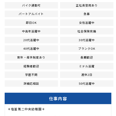
バイク通勤可
正社員登用あり
パートアルバイト
急募
即日OK
女性活躍中
中高年活躍中
社会保険完備
20代活躍中
30代活躍中
40代活躍中
ブランクOK
育休・産休制度あり
長期歓迎
経験者歓迎
ミドル活躍
学歴不問
週休2日
詳細応相談
50代活躍中
仕事内容
＊塩釜第二中央幼稚園＊