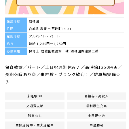
施設形態
幼稚園
住所
宮城県 塩竈市 芦畔町13-51
雇用形態
アルバイト・パート
給与
時給 1,250円～1,250円
必須資格
保育士 幼稚園教諭第一種 幼稚園教諭第二種
保育教諭／パート／土日祝原則休み♪／高時給1250円★／
長期休暇あり◎／未経験・ブランク歓迎！／駐車場完備☆
彡
未経験OK
高給与・高収入
交通費支給
福利厚生充実
残業なし
土日祝休み
主婦活躍中・主夫活躍中
車通勤可