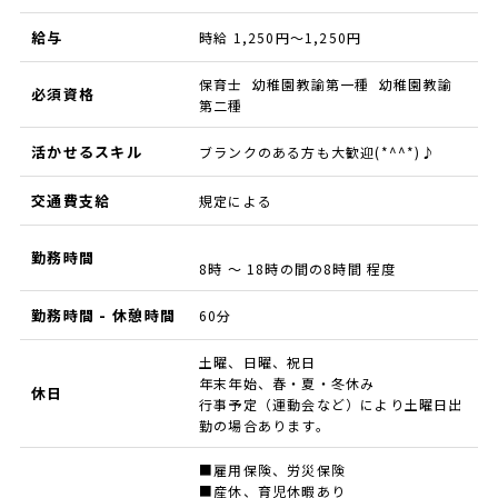
給与
時給 1,250円～1,250円
保育士 幼稚園教諭第一種 幼稚園教諭
必須資格
第二種
活かせるスキル
ブランクのある方も大歓迎(*^^*)♪
交通費支給
規定による
勤務時間
8時 ～ 18時の間の8時間 程度
勤務時間 - 休憩時間
60分
土曜、日曜、祝日
年末年始、春・夏・冬休み
休日
行事予定（運動会など）により土曜日出
勤の場合あります。
■雇用保険、労災保険
■産休、育児休暇あり