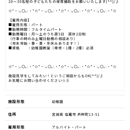
20～30名程の子どもたちの保育補助をお願いいたします(^^)/♪
☆*・:｡〇｡:・*☆*・:｡〇｡:・*☆*・:｡〇｡:・*☆*・:｡〇｡:・*☆
【雇用内容】
■雇用形態：パート
■勤務時間：フルタイムパート
■勤務曜日：月～土のうち週5日 週休2日制
（行事の時のみ土曜日勤務の相談あり）
（年末年始・春・夏・冬休みあります！）
■資格 ：幼稚園教諭（専修・1種・2種）必須
☆*・:｡〇｡:・*☆*・:｡〇｡:・*☆*・:｡〇｡:・*☆*・:｡〇｡:・*☆
施設見学をしてみたい！というご相談からもOK(^^)/♪
お気軽にお問い合わせください☆彡
施設形態
幼稚園
住所
宮城県 塩竈市 芦畔町13-51
雇用形態
アルバイト・パート