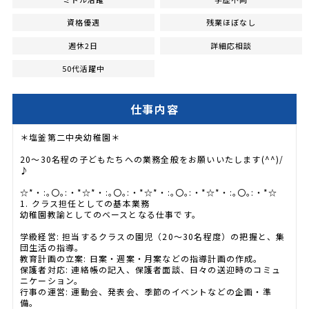
資格優遇
残業ほぼなし
週休2日
詳細応相談
50代活躍中
仕事内容
＊塩釜第二中央幼稚園＊
20～30名程の子どもたちへの業務全般をお願いいたします(^^)/
♪
☆*・:｡〇｡:・*☆*・:｡〇｡:・*☆*・:｡〇｡:・*☆*・:｡〇｡:・*☆
1. クラス担任としての基本業務
幼稚園教諭としてのベースとなる仕事です。
学級経営: 担当するクラスの園児（20〜30名程度）の把握と、集
団生活の指導。
教育計画の立案: 日案・週案・月案などの指導計画の作成。
保護者対応: 連絡帳の記入、保護者面談、日々の送迎時のコミュ
ニケーション。
行事の運営: 運動会、発表会、季節のイベントなどの企画・準
備。