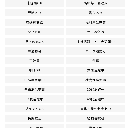
未経験OK
高給与・高収入
昇給あり
賞与あり
交通費支給
福利厚生充実
シフト制
土日祝休み
見学のみOK
主婦活躍中・主夫活躍中
車通勤可
バイク通勤可
正社員
急募
即日OK
女性活躍中
中高年活躍中
社会保険完備
有給消化率高
20代活躍中
30代活躍中
40代活躍中
ブランクOK
育休・産休制度あり
長期歓迎
経験者歓迎
ミドル活躍
学歴不問