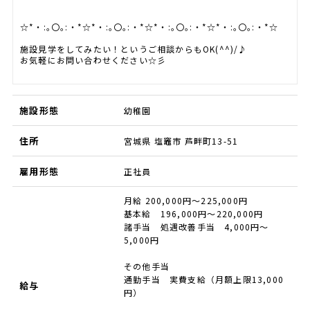
☆*・:｡〇｡:・*☆*・:｡〇｡:・*☆*・:｡〇｡:・*☆*・:｡〇｡:・*☆
施設見学をしてみたい！というご相談からもOK(^^)/♪
お気軽にお問い合わせください☆彡
施設形態
幼稚園
住所
宮城県 塩竈市 芦畔町13-51
雇用形態
正社員
月給 200,000円～225,000円
基本給 196,000円～220,000円
諸手当 処遇改善手当 4,000円～
5,000円
その他手当
通勤手当 実費支給（月額上限13,000
給与
円）