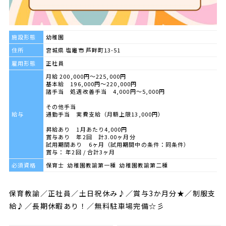
施設形態
幼稚園
住所
宮城県 塩竈市 芦畔町13-51
雇用形態
正社員
月給 200,000円～225,000円
基本給 196,000円～220,000円
諸手当 処遇改善手当 4,000円～5,000円
その他手当
給与
通勤手当 実費支給（月額上限13,000円）
昇給あり 1月あたり4,000円
賞与あり 年2回 計3.00ヶ月分
試用期間あり 6ヶ月（試用期間中の条件：同条件）
賞与： 年2回 / 合計3ヶ月
必須資格
保育士 幼稚園教諭第一種 幼稚園教諭第二種
保育教諭／正社員／土日祝休み♪／賞与3か月分★／制服支
給♪／長期休暇あり！／無料駐車場完備☆彡