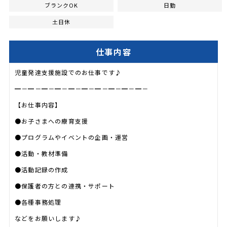
ブランクOK
日勤
土日休
仕事内容
児童発達支援施設でのお仕事です♪
━－━－━－━－━－━－━－━－━－━－
【お仕事内容】
●お子さまへの療育支援
●プログラムやイベントの企画・運営
●活動・教材準備
●活動記録の作成
●保護者の方との連携・サポート
●各種事務処理
などをお願いします♪