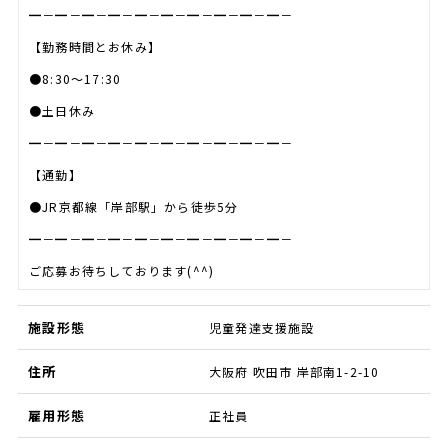
━－━－━－━－━－━－━－━－━－━－
【勤務時間とお休み】
●8:30～17:30
●土日休み
━－━－━－━－━－━－━－━－━－━－
【通勤】
●JR京都線「岸部駅」から徒歩5分
━－━－━－━－━－━－━－━－━－━－
ご応募お待ちしております(^^)
施設形態
児童発達支援施設
住所
大阪府 吹田市 岸部南1-2-10
雇用形態
正社員