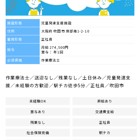
施設形態
児童発達支援施設
住所
大阪府 吹田市 岸部南1-2-10
雇用形態
正社員
月給 274,500円
給与
賞与： 年1回
必須資格
作業療法士
作業療法士／送迎なし／残業なし／土日休み／児童発達支
援／未経験の方歓迎／駅チカ徒歩5分／正社員／吹田市
未経験OK
昇給あり
賞与あり
交通費支給
残業なし
正社員
社会保険完備
駅チカ