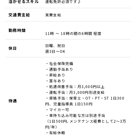
活かせるスキル
運転免許必須です♪
交通費支給
実費支給
勤務時間
11時 ～ 18時の間の6時間 程度
日曜、祝日
休日
週3日～OK
・社会保険完備
・通勤手当あり
・昇給あり
・賞与あり
・処遇改善手当：月3,000円以上
・運転手当：月3,000円別途支給
・資格手当：保育士・OT・PT・ST 1日300
待遇
円、児童指導員 1日150円
・マイカー可
・車持ち込み可能な方は別途手当
（1日500円､メンテナンス経費として2〜3万
円/年）
・有給休暇