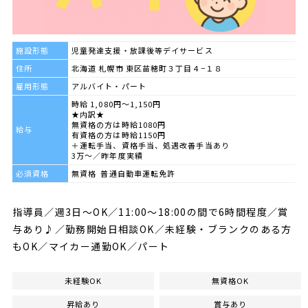
施設形態
児童発達支援・放課後等デイサービス
住所
北海道 札幌市 東区苗穂町３丁目４−１８
雇用形態
アルバイト・パート
時給 1,080円～1,150円
★内訳★
無資格の方は時給1080円
給与
有資格の方は時給1150円
＋運転手当、資格手当、処遇改善手当あり
3万～／昨年度実績
必須資格
無資格 普通自動車運転免許
指導員／週3日～OK／11:00～18:00の間で6時間程度／賞
与あり♪／勤務開始日相談OK／未経験・ブランクのある方
もOK／マイカー通勤OK／パート
未経験OK
無資格OK
昇給あり
賞与あり