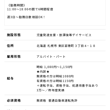
《勤務時間》
11:00～18:00の間で6時間程度
週3日～勤務日数相談OK！
施設形態
児童発達支援・放課後等デイサービス
住所
北海道 札幌市 東区苗穂町３丁目４−１８
雇用形態
アルバイト・パート
時給 1,080円～1,150円
★内訳★
無資格の方は時給1080円
給与
有資格の方は時給1150円
＋運転手当、資格手当、処遇改善手当あり
3万～／昨年度実績
必須資格
無資格 普通自動車運転免許