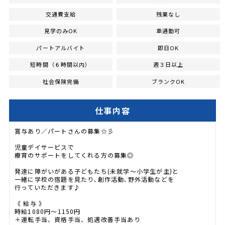
交通費支給
残業なし
見学のみOK
車通勤可
パートアルバイト
即日OK
短時間（６時間以内）
週３日以上
社会保険完備
ブランクOK
仕事内容
賞与あり／パートさんの募集☆彡
児童デイサービスで
療育のサポートをしてくれる方の募集◎
発達に障がいがある子どもたち(未就学〜小学生が主)と
一緒に学校の宿題を見たり､創作活動､野外活動などを
行っていただきます♪
《 給与 》
時給1080円～1150円
＋運転手当、資格手当、処遇改善手当あり