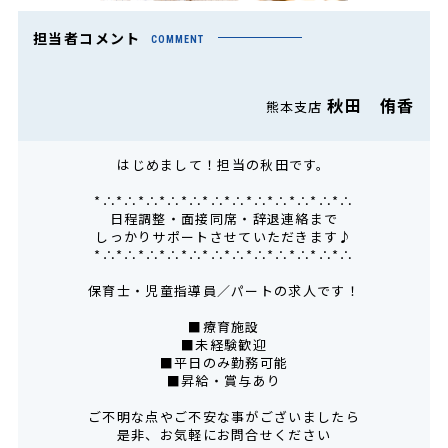
担当者コメント
COMMENT
秋田 侑香
熊本支店
はじめまして！担当の秋田です。
*∴*∴*∴*∴*∴*∴*∴*∴*∴*∴*∴*∴
日程調整・面接同席・辞退連絡まで
しっかりサポートさせていただきます♪
*∴*∴*∴*∴*∴*∴*∴*∴*∴*∴*∴*∴
保育士・児童指導員／パートの求人です！
■療育施設
■未経験歓迎
■平日のみ勤務可能
■昇給・賞与あり
ご不明な点やご不安な事がございましたら
是非、お気軽にお問合せください