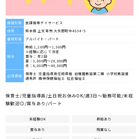
施設形態
放課後等デイサービス
住所
熊本県 上天草市 大矢野町中4534−5
雇用形態
アルバイト・パート
時給 1,200円～1,500円
※経験に応じて決定
給与
賞与： 年2回
夏：3,000円～20,000円
冬：6,000円～40,000円
保育士 児童指導員任用資格 幼稚園教諭第二種 小学校教諭普
必須資格
通免許 精神保健福祉士 社会福祉士
保育士/児童指導員/土日祝お休みOK/週3日～勤務可能/未経
験歓迎◎/賞与あり/パート
未経験OK
昇給あり
賞与あり
残業なし