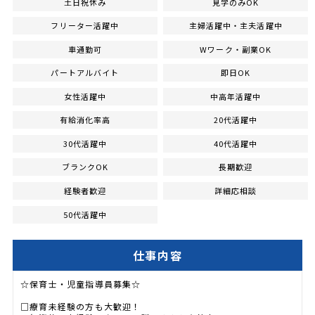
土日祝休み
見学のみOK
フリーター活躍中
主婦活躍中・主夫活躍中
車通勤可
Wワーク・副業OK
パートアルバイト
即日OK
女性活躍中
中高年活躍中
有給消化率高
20代活躍中
30代活躍中
40代活躍中
ブランクOK
長期歓迎
経験者歓迎
詳細応相談
50代活躍中
仕事内容
☆保育士・児童指導員募集☆
□療育未経験の方も大歓迎！