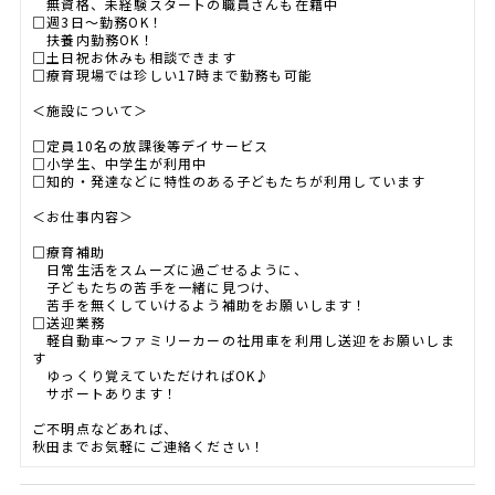
無資格、未経験スタートの職員さんも在籍中
□週3日～勤務OK！
扶養内勤務OK！
□土日祝お休みも相談できます
□療育現場では珍しい17時まで勤務も可能
＜施設について＞
□定員10名の放課後等デイサービス
□小学生、中学生が利用中
□知的・発達などに特性のある子どもたちが利用しています
＜お仕事内容＞
□療育補助
日常生活をスムーズに過ごせるように、
子どもたちの苦手を一緒に見つけ、
苦手を無くしていけるよう補助をお願いします！
□送迎業務
軽自動車～ファミリーカーの社用車を利用し送迎をお願いしま
す
ゆっくり覚えていただければOK♪
サポートあります！
ご不明点などあれば、
秋田までお気軽にご連絡ください！