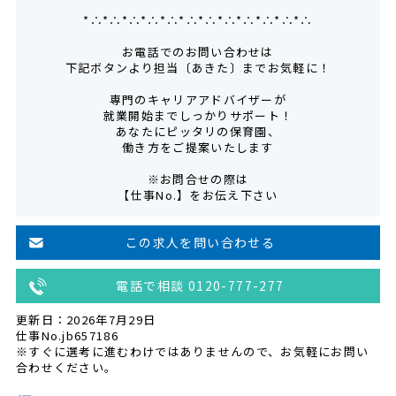
*∴*∴*∴*∴*∴*∴*∴*∴*∴*∴*∴*∴
お電話でのお問い合わせは
下記ボタンより担当〔あきた〕までお気軽に！
専門のキャリアアドバイザーが
就業開始までしっかりサポート！
あなたにピッタリの保育園、
働き方をご提案いたします
※お問合せの際は
【仕事No.】をお伝え下さい
この求人を問い合わせる
電話で相談 0120-777-277
更新日：2026年7月29日
仕事No.jb657186
※すぐに選考に進むわけではありませんので、お気軽にお問い
合わせください。