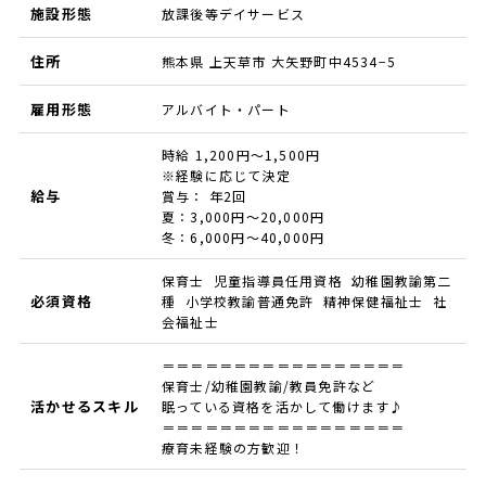
施設形態
放課後等デイサービス
住所
熊本県 上天草市 大矢野町中4534−5
雇用形態
アルバイト・パート
時給 1,200円～1,500円
※経験に応じて決定
給与
賞与： 年2回
夏：3,000円～20,000円
冬：6,000円～40,000円
保育士 児童指導員任用資格 幼稚園教諭第二
必須資格
種 小学校教諭普通免許 精神保健福祉士 社
会福祉士
＝＝＝＝＝＝＝＝＝＝＝＝＝＝＝＝＝
保育士/幼稚園教諭/教員免許など
活かせるスキル
眠っている資格を活かして働けます♪
＝＝＝＝＝＝＝＝＝＝＝＝＝＝＝＝＝
療育未経験の方歓迎！