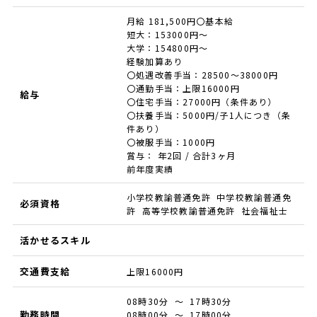
月給 181,500円〇基本給
短大：153000円～
大学：154800円～
経験加算あり
〇処遇改善手当：28500～38000円
〇通勤手当：上限16000円
給与
〇住宅手当：27000円（条件あり）
〇扶養手当：5000円/子1人につき（条
件あり）
〇被服手当：1000円
賞与： 年2回 / 合計3ヶ月
前年度実績
小学校教諭普通免許 中学校教諭普通免
必須資格
許 高等学校教諭普通免許 社会福祉士
活かせるスキル
交通費支給
上限16000円
08時30分 ～ 17時30分
勤務時間
08時00分 ～ 17時00分