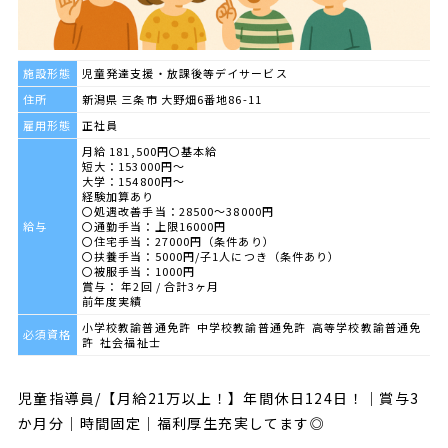
施設形態
児童発達支援・放課後等デイサービス
住所
新潟県 三条市 大野畑6番地86-11
雇用形態
正社員
月給 181,500円〇基本給
短大：153000円～
大学：154800円～
経験加算あり
〇処遇改善手当：28500～38000円
給与
〇通勤手当：上限16000円
〇住宅手当：27000円（条件あり）
〇扶養手当：5000円/子1人につき（条件あり）
〇被服手当：1000円
賞与： 年2回 / 合計3ヶ月
前年度実績
小学校教諭普通免許 中学校教諭普通免許 高等学校教諭普通免
必須資格
許 社会福祉士
児童指導員/【月給21万以上！】年間休日124日！｜賞与3
か月分｜時間固定｜福利厚生充実してます◎