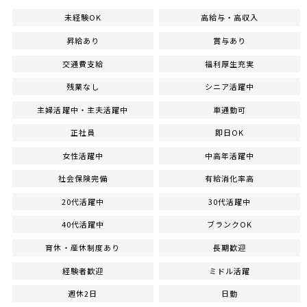
未経験OK
高給与・高収入
昇給あり
賞与あり
交通費支給
福利厚生充実
残業なし
シニア活躍中
主婦活躍中・主夫活躍中
車通勤可
正社員
即日OK
女性活躍中
中高年活躍中
社会保険完備
有給消化率高
20代活躍中
30代活躍中
40代活躍中
ブランクOK
育休・産休制度あり
長期歓迎
経験者歓迎
ミドル活躍
週休2日
日勤