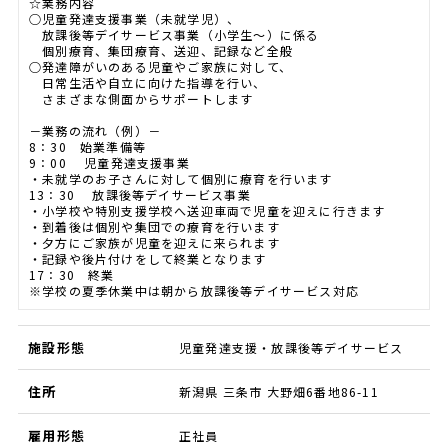
☆業務内容
○児童発達支援事業（未就学児）、
放課後等デイサービス事業（小学生～）に係る
個別療育、集団療育、送迎、記録など全般
○発達障がいのある児童やご家族に対して、
日常生活や自立に向けた指導を行い、
さまざまな側面からサポートします
－業務の流れ（例）－
8：30 始業準備等
9：00 児童発達支援事業
・未就学のお子さんに対して個別に療育を行います
13：30 放課後等デイサービス事業
・小学校や特別支援学校へ送迎車両で児童を迎えに行きます
・到着後は個別や集団での療育を行います
・夕方にご家族が児童を迎えに来られます
・記録や後片付けをして終業となります
17：30 終業
※学校の夏季休業中は朝から放課後等デイサービス対応
施設形態
児童発達支援・放課後等デイサービス
住所
新潟県 三条市 大野畑6番地86-11
雇用形態
正社員