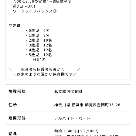
7:00-19:00の実働4～8時間程度
週3日～OK！
ワークライフバランス◎
▽定員
・0歳児 6名
・1歳児 8名
・2歳児 10名
・3歳児 12名
・4歳児 12名
・5歳児 12名
計60名
＼ 保育者も保護者も暖かく ／
＼お家のような温かい保育園です／
施設形態
私立認可保育園
住所
神奈川県 横浜市 鶴見区豊岡町35-26
雇用形態
アルバイト・パート
時給 1,400円～1,500円
給与