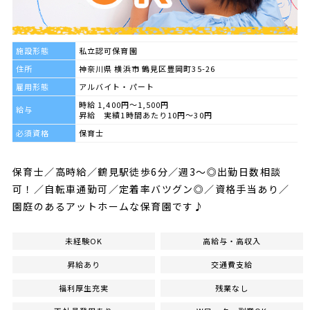
施設形態
私立認可保育園
住所
神奈川県 横浜市 鶴見区豊岡町35-26
雇用形態
アルバイト・パート
時給 1,400円～1,500円
給与
昇給 実績1時間あたり10円～30円
必須資格
保育士
保育士／高時給／鶴見駅徒歩6分／週3～◎出勤日数相談
可！／自転車通勤可／定着率バツグン◎／資格手当あり／
園庭のあるアットホームな保育園です♪
未経験OK
高給与・高収入
昇給あり
交通費支給
福利厚生充実
残業なし