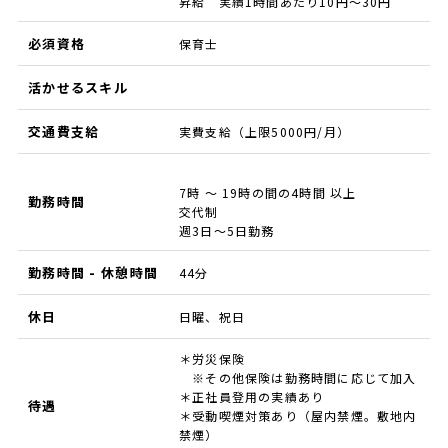
昇給 実績1時間あたり10円～30円
必須資格
保育士
活かせるスキル
交通費支給
実費支給（上限5000円/月）
7時 ～ 19時の間の4時間 以上
勤務時間
交代制
週3日～5日勤務
勤務時間 - 休憩時間
44分
休日
日曜、祝日
＊労災保険
※その他保険は勤務時間に応じて加入
＊正社員登用の実績あり
待遇
＊受動喫煙対策あり（屋内禁煙。敷地内
禁煙）