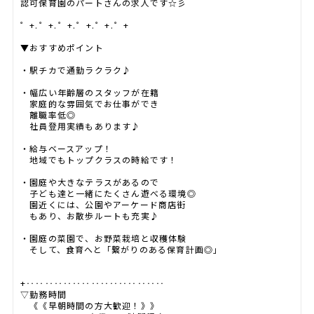
認可保育園のパートさんの求人です☆彡
゜+.――゜+.――゜+.――゜+.――゜+.――゜+
▼おすすめポイント
・駅チカで通勤ラクラク♪
・幅広い年齢層のスタッフが在籍
家庭的な雰囲気でお仕事ができ
離職率低◎
社員登用実績もあります♪
・給与ベースアップ！
地域でもトップクラスの時給です！
・園庭や大きなテラスがあるので
子ども達と一緒にたくさん遊べる環境◎
園近くには、公園やアーケード商店街
もあり、お散歩ルートも充実♪
・園庭の菜園で、お野菜栽培と収穫体験
そして、食育へと「繋がりのある保育計画◎」
+‥‥‥‥‥‥‥‥‥‥‥‥‥‥‥
▽勤務時間
《《早朝時間の方大歓迎！》》