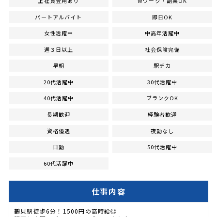
正社員登用あり
Wワーク・副業OK
パートアルバイト
即日OK
女性活躍中
中高年活躍中
週３日以上
社会保険完備
早朝
駅チカ
20代活躍中
30代活躍中
40代活躍中
ブランクOK
長期歓迎
経験者歓迎
資格優遇
夜勤なし
日勤
50代活躍中
60代活躍中
仕事内容
鶴見駅徒歩6分！1500円の高時給◎