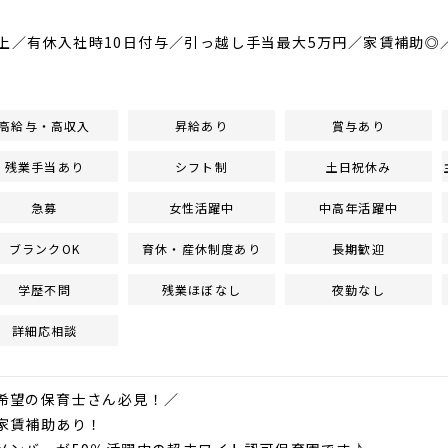
以上／有休入社時10日付与／引っ越し手当最大5万円／家賃補助
高給与・高収入
昇給あり
賞与あり
残業手当あり
シフト制
土日祝休み
急募
女性活躍中
中高年活躍中
ブランクOK
育休・産休制度あり
長期歓迎
学歴不問
残業ほぼなし
夜勤なし
詳細応相談
希望の保育士さん必見！／
家賃補助あり！