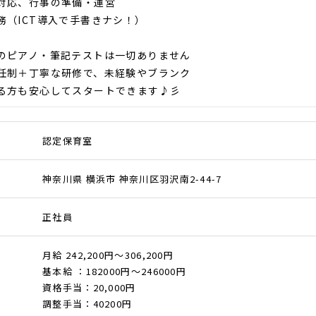
対応、行事の準備・運営
務（ICT導入で手書きナシ！）
のピアノ・筆記テストは一切ありません
任制＋丁寧な研修で、未経験やブランク
方も安心してスタートできます♪彡
認定保育室
神奈川県 横浜市 神奈川区羽沢南2-44-7
正社員
月給 242,200円～306,200円
基本給 ：182000円～246000円
資格手当：20,000円
調整手当：40200円