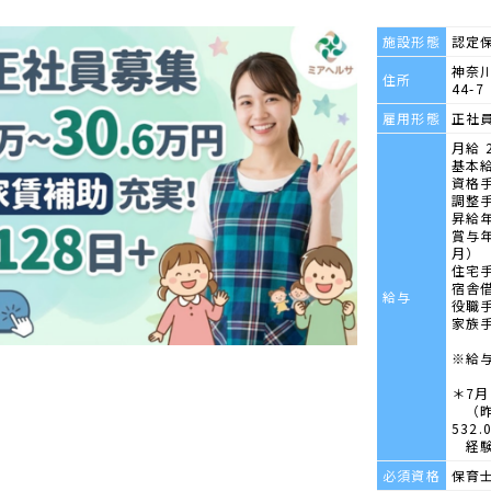
施設形態
認定
神奈川
住所
44-7
雇用形態
正社
月給 2
基本給
資格手
調整手
昇給
賞与年
月）
住宅手
宿舎
給与
役職
家族
※給
＊7月
（昨年
532.
経験
必須資格
保育