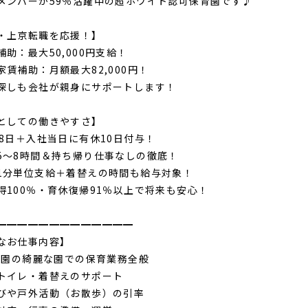
メンバーが59％活躍中の超ホワイト認可保育園です♪
・上京転職を応援！】
助：最大50,000円支給！
家賃補助：月額最大82,000円！
探しも会社が親身にサポートします！
としての働きやすさ】
28日＋入社当日に有休10日付与！
5〜8時間＆持ち帰り仕事なしの徹底！
1分単位支給＋着替えの時間も給与対象！
得100％・育休復帰91％以上で将来も安心！
━━━━━━━━━━━━━
なお仕事内容】
年開園の綺麗な園での保育業務全般
トイレ・着替えのサポート
びや戸外活動（お散歩）の引率