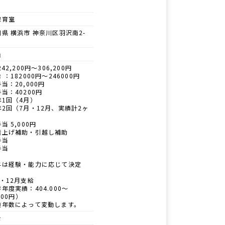
保育室
県 横浜市 神奈川区羽沢南2-
員
42,200円～306,200円
 ：182000円～246000円
当：20,000円
当：40200円
年1回（4月）
2回（7月・12月、実績計2ヶ
当 5,000円
借上げ補助・引越し補助
手当
手当
与は経験・能力に応じて決定
・12月支給
度実績：404.000～
000円）
年数によって変動します。
士