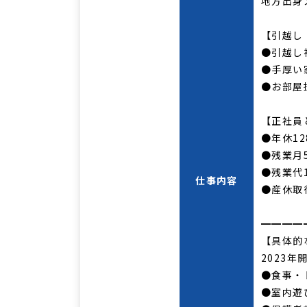
地方出身
【引越し
●引越し補
●手厚い
●お部屋
【正社員
●年休1
●残業月
●残業代
仕事内容
●産休取
━━━━
【具体的
2023
●食事・
●室内遊