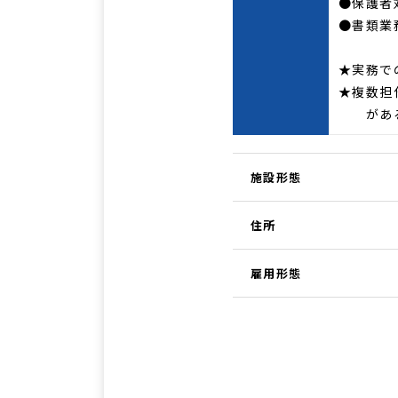
●保護者
●書類業
★実務で
★複数担
がある
施設形態
住所
雇用形態