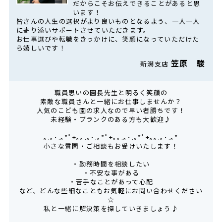
だからこそお伝えできることがあると思
います！
皆さんの人生の選択がより良いものとなるよう、一人一人
に寄り添いサポートさせていただきます。
お仕事選びや転職をきっかけに、笑顔になっていただけた
ら嬉しいです！
笠原 駿
新潟支店
職員思いの園長先生と明るく笑顔の
素敵な職員さんと一緒にお仕事しませんか？
人気のこども園の求人なので早い者勝ちです！
未経験・ブランクのある方も大歓迎♪
｡.｡･.｡*ﾟ+｡｡.｡･.｡*ﾟ+｡｡.｡･.｡*ﾟ+｡｡.｡･.｡*
小さな質問・ご相談もお受けいたします！
・勤務時間を相談したい
・不安な事がある
・苦手なことがあって心配
など、どんな些細なこともお気軽にお問い合わせください
☆
私と一緒に解決策を探していきましょう♪