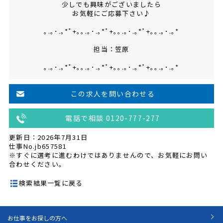
少しでも興味がございましたら
お気軽にご応募下さい♪
｡.｡･.｡*ﾟ+｡｡.｡･.｡*ﾟ+｡｡.｡･.｡*ﾟ+｡｡.｡･.｡*
担当：笠原
｡.｡･.｡*ﾟ+｡｡.｡･.｡*ﾟ+｡｡.｡･.｡*ﾟ+｡｡.｡･.｡*
この求人を問い合わせる
電話で相談 0120-777-277
更新日：2026年7月31日
仕事No.jb657581
※すぐに選考に進むわけではありませんので、お気軽にお問い
合わせください。
検索結果一覧に戻る
お仕事をお探しの方へ