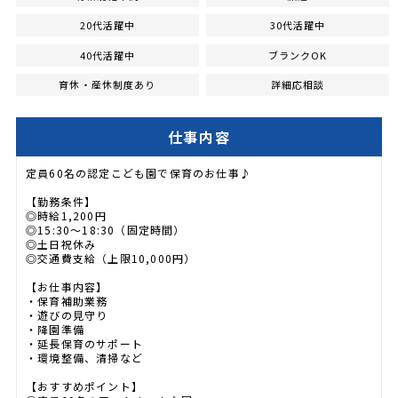
20代活躍中
30代活躍中
40代活躍中
ブランクOK
育休・産休制度あり
詳細応相談
仕事内容
定員60名の認定こども園で保育のお仕事♪
【勤務条件】
◎時給1,200円
◎15:30～18:30（固定時間）
◎土日祝休み
◎交通費支給（上限10,000円）
【お仕事内容】
・保育補助業務
・遊びの見守り
・降園準備
・延長保育のサポート
・環境整備、清掃など
【おすすめポイント】