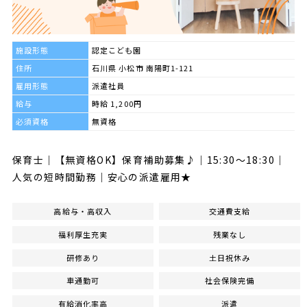
施設形態
認定こども園
住所
石川県 小松市 南陽町1-121
雇用形態
派遣社員
給与
時給 1,200円
必須資格
無資格
保育士｜【無資格OK】保育補助募集♪｜15:30～18:30｜
人気の短時間勤務｜安心の派遣雇用★
高給与・高収入
交通費支給
福利厚生充実
残業なし
研修あり
土日祝休み
車通勤可
社会保険完備
有給消化率高
派遣