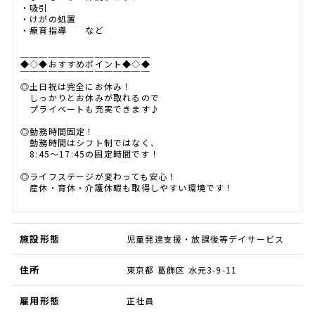
・吸引
・けがの処置
・療育指導 など
＿＿＿＿＿＿＿＿＿＿＿＿＿＿
◆◇◆おすすめポイント◆◇◆
￣￣￣￣￣￣￣￣￣￣￣￣￣￣
◎土日祝は完全にお休み！
しっかりとお休みが取れるので
プライベートも充実できます♪
◎勤務時間固定！
勤務時間はシフト制ではなく、
8:45～17:45の固定時間です！
◎ライフステージが変わっても安心！
産休・育休・介護休暇も取得しやすい環境です！
施設形態
児童発達支援・放課後等デイサービス
住所
東京都 葛飾区 水元3-9-11
雇用形態
正社員