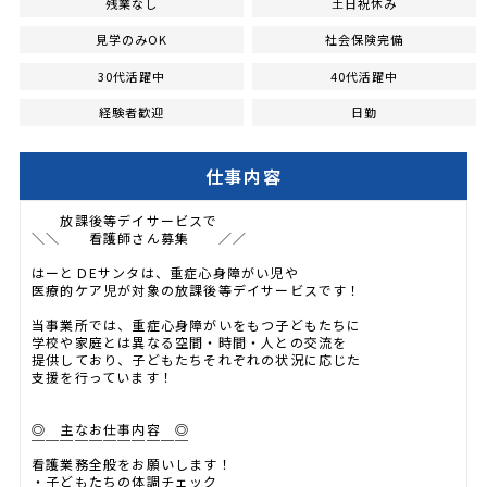
残業なし
土日祝休み
見学のみOK
社会保険完備
30代活躍中
40代活躍中
経験者歓迎
日勤
仕事内容
放課後等デイサービスで
＼＼ 看護師さん募集 ／／
はーとＤEサンタは、重症心身障がい児や
医療的ケア児が対象の放課後等デイサービスです！
当事業所では、重症心身障がいをもつ子どもたちに
学校や家庭とは異なる空間・時間・人との交流を
提供しており、子どもたちそれぞれの状況に応じた
支援を行っています！
◎ 主なお仕事内容 ◎
￣￣￣￣￣￣￣￣￣￣￣
看護業務全般をお願いします！
・子どもたちの体調チェック