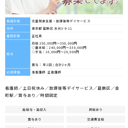
施設形態
児童発達支援・放課後等デイサービス
住所
東京都 葛飾区 水元3-9-11
雇用形態
正社員
月給 250,000円～350,000円
◇基本給：240,000円～330,000円
◇手当：10,000円～20,000円
給与
賞与： 年2回 / 合計2ヶ月
必須資格
准看護師 正看護師
看護師／土日祝休み／放課後等デイサービス／葛飾区／金
町駅／賞与あり／時間固定
高給与・高収入
昇給あり
賞与あり
交通費支給