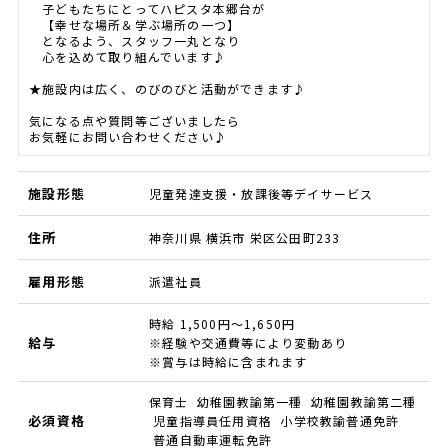
子どもたちにとってハピスタ本郷台が
【幸せな場所＆学ぶ場所の一つ】
となるよう、スタッフ一丸となり
心を込めて取り組んでいます♪
★施設内は広く、のびのびと活動ができます♪
気になる点や質問等ございましたら
お気軽にお問い合わせください♪
施設形態
児童発達支援・放課後等デイサービス
住所
神奈川県 横浜市 栄区公田町233
雇用形態
派遣社員
時給 1,500円～1,650円
給与
※経験や交通費等により変動あり
※賞与は時給に含まれます
保育士 幼稚園教諭第一種 幼稚園教諭第二種
必須資格
児童指導員任用資格 小学校教諭普通免許
普通自動車運転免許