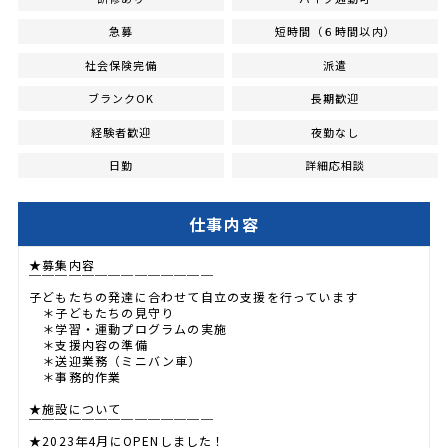
急募
短時間（６時間以内）
社会保険完備
派遣
ブランクOK
長期歓迎
経験者歓迎
夜勤なし
日勤
詳細応相談
仕事内容
★募集内容
￣￣￣￣￣￣￣￣￣￣￣￣￣￣
子どもたちの発達に合わせて自立の支援を行っています
＊子どもたちの見守り
＊学習・運動プログラムの実施
＊支援内容の準備
＊送迎業務（ミニバン車）
＊事務的作業
★施設について
￣￣￣￣￣￣￣￣￣￣￣￣￣￣
★2023年4月にOPENしました！