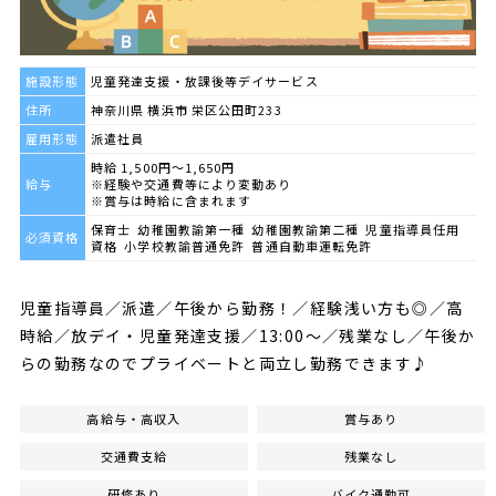
施設形態
児童発達支援・放課後等デイサービス
住所
神奈川県 横浜市 栄区公田町233
雇用形態
派遣社員
時給 1,500円～1,650円
給与
※経験や交通費等により変動あり
※賞与は時給に含まれます
保育士 幼稚園教諭第一種 幼稚園教諭第二種 児童指導員任用
必須資格
資格 小学校教諭普通免許 普通自動車運転免許
児童指導員／派遣／午後から勤務！／経験浅い方も◎／高
時給／放デイ・児童発達支援／13:00～／残業なし／午後か
らの勤務なのでプライベートと両立し勤務できます♪
高給与・高収入
賞与あり
交通費支給
残業なし
研修あり
バイク通勤可