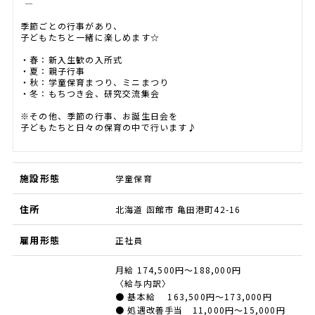
――――――――――――――――
季節ごとの行事があり、
子どもたちと一緒に楽しめます☆
・春：新入生歓の入所式
・夏：親子行事
・秋：学童保育まつり、ミニまつり
・冬：もちつき会、研究交流集会
※その他、季節の行事、お誕生日会を
子どもたちと日々の保育の中で行います♪
施設形態
学童保育
住所
北海道 函館市 亀田港町42-16
雇用形態
正社員
月給 174,500円～188,000円
〈給与内訳〉
● 基本給 163,500円～173,000円
● 処遇改善手当 11,000円～15,000円