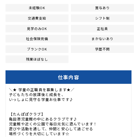
未経験OK
賞与あり
交通費支給
シフト制
見学のみOK
正社員
社会保険完備
まかないあり
ブランクOK
学歴不問
残業ほぼなし
仕事内容
＼★ 学童の正職員を募集します★／
子どもたちの放課後と成長を、
いっしょに見守る学童お仕事です♪
【たんぽぽクラブ】
亀田港児童館の中にあるクラブです♪
児童館や近くの公園で毎日元気に遊んでいます！
遊びや活動を通して、仲間と安心して過ごせる
場所づくりを大切にしています☆