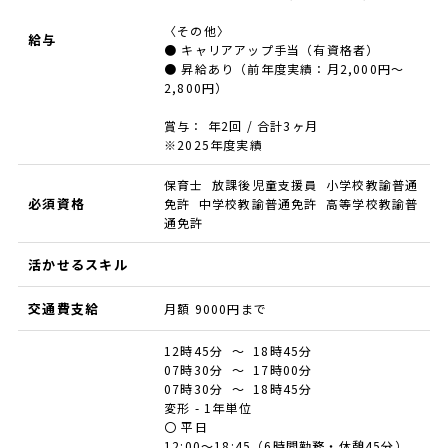
〈その他〉
給与
● キャリアアップ手当（有資格者）
● 昇給あり（前年度実績：月2,000円～
2,800円）
賞与： 年2回 / 合計3ヶ月
※2025年度実績
保育士 放課後児童支援員 小学校教諭普通
必須資格
免許 中学校教諭普通免許 高等学校教諭普
通免許
活かせるスキル
交通費支給
月額 9000円まで
12時45分 ～ 18時45分
07時30分 ～ 17時00分
07時30分 ～ 18時45分
変形 - 1年単位
〇 平日
12:00～18:45（6時間勤務・休憩45分）