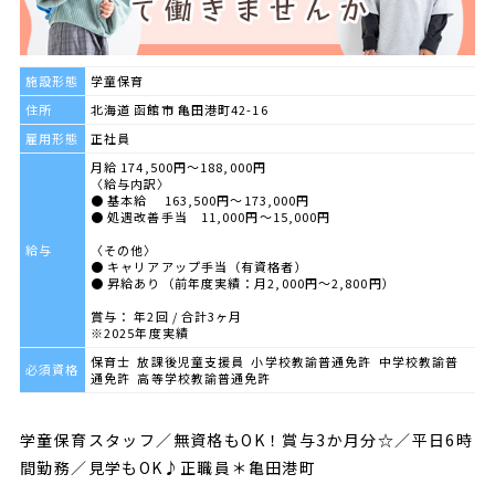
施設形態
学童保育
住所
北海道 函館市 亀田港町42-16
雇用形態
正社員
月給 174,500円～188,000円
〈給与内訳〉
● 基本給 163,500円～173,000円
● 処遇改善手当 11,000円～15,000円
給与
〈その他〉
● キャリアアップ手当（有資格者）
● 昇給あり（前年度実績：月2,000円～2,800円）
賞与： 年2回 / 合計3ヶ月
※2025年度実績
保育士 放課後児童支援員 小学校教諭普通免許 中学校教諭普
必須資格
通免許 高等学校教諭普通免許
学童保育スタッフ／無資格もOK！賞与3か月分☆／平日6時
間勤務／見学もOK♪正職員＊亀田港町