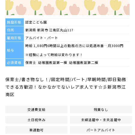
施設形態
認定こども園
住所
新潟県 新潟市 江南区丸山117
雇用形態
アルバイト・パート
時給 1,080円6時間以上の勤務の方には処遇改善…月3000円
給与
※経験によって時給は変わります！
必須資格
保育士 幼稚園教諭第一種 幼稚園教諭第二種
保育士/書き物なし！/固定時間/パート/早朝時間/即日勤務
できる方歓迎！なかなかでないレア求人です☆彡新潟市江
南区
交通費支給
残業なし
土日祝休み
主婦活躍中・主夫活躍中
車通勤可
パートアルバイト