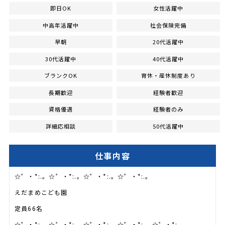
即日OK
女性活躍中
中高年活躍中
社会保険完備
早朝
20代活躍中
30代活躍中
40代活躍中
ブランクOK
育休・産休制度あり
長期歓迎
経験者歓迎
資格優遇
経験者のみ
詳細応相談
50代活躍中
仕事内容
☆゜・*:.。☆゜・*:.。☆゜・*:.。☆゜・*:.。
えだまめこども園
定員66名
☆゜・*:.。☆゜・*:.。☆゜・*:.。☆゜・*:.。☆゜・*:.。