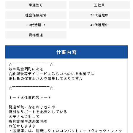
車通勤可
正社員
社会保険完備
20代活躍中
30代活躍中
40代活躍中
資格優遇
仕事内容
☆‾‾‾‾‾‾‾‾‾‾‾‾‾‾‾‾‾‾‾‾‾‾‾‾☆
岐阜県金岡町にある
\\放課後等デイサービスみらいへのいえ金岡では
正社員の保育士さんを募集しております//
☆‾‾‾‾‾‾‾‾‾‾‾‾‾‾‾‾‾‾‾‾‾‾‾‾☆
＊―＊お仕事内容＊―＊
発達が気になるお子さんや
特別なサポートを必要としている
お子さんに対して
療育支援や送迎業務を
お任せします♪
・送迎車には、運転しやすいコンパクトカー（ヴィッツ・フィッ