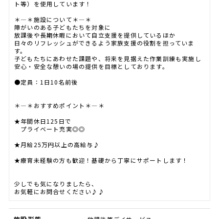
ト等）を使用しています！
＊―＊施設について＊―＊
障がいのある子どもたちを対象に
放課後や長期休暇において自立支援を提供しているほか
日々のリフレッシュができるよう家族支援の役割を担っていま
す。
子どもたちにあわせた課題や、将来を見据えた作業訓練も実施し
安心・安全な憩いの場の提供を目標としております。
●定員：1日10名前後
＊―＊おすすめポイント＊―＊
★年間休日125日で
プライベート充実◎◎
★月給25万円以上の高給与♪
★療育未経験の方も歓迎！基礎から丁寧にサポートします！
少しでも気になりましたら、
お気軽にお問合せください♪♪