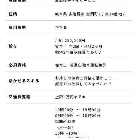
施設形態
放課後等デイサービス
住所
岐阜県 多治見市 金岡町2丁目34番地2
雇用形態
正社員
月給 250,000円
給与
賞与： 年2回 / 合計2ヶ月
勤続2年目以降賞与あり♪
必須資格
保育士 普通自動車運転免許
お持ちの保育士資格を活かして
活かせるスキル
療育でお仕事してみませんか？
交通費支給
上限1万円まで★
10時00分 ～ 19時00分
09時00分 ～ 18時00分
◎開所時間
〈月～金〉
10時～19時