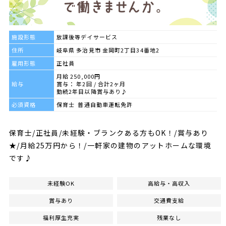
施設形態
放課後等デイサービス
住所
岐阜県 多治見市 金岡町2丁目34番地2
雇用形態
正社員
月給 250,000円
給与
賞与： 年2回 / 合計2ヶ月
勤続2年目以降賞与あり♪
必須資格
保育士 普通自動車運転免許
保育士/正社員/未経験・ブランクある方もOK！/賞与あり
★/月給25万円から！/一軒家の建物のアットホームな環境
です♪
未経験OK
高給与・高収入
賞与あり
交通費支給
福利厚生充実
残業なし