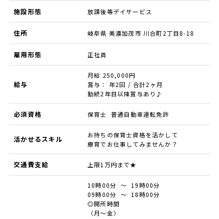
施設形態
放課後等デイサービス
住所
岐阜県 美濃加茂市 川合町2丁目8-18
雇用形態
正社員
月給 250,000円
給与
賞与： 年2回 / 合計2ヶ月
勤続2年目以降賞与あり♪
必須資格
保育士 普通自動車運転免許
お持ちの保育士資格を活かして
活かせるスキル
療育でお仕事してみませんか？
交通費支給
上限1万円まで★
10時00分 ～ 19時00分
09時00分 ～ 18時00分
◎開所時間
〈月～金〉