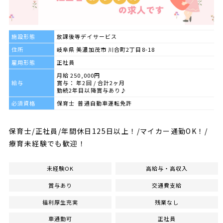
施設形態
放課後等デイサービス
住所
岐阜県 美濃加茂市 川合町2丁目8-18
雇用形態
正社員
月給 250,000円
給与
賞与： 年2回 / 合計2ヶ月
勤続2年目以降賞与あり♪
必須資格
保育士 普通自動車運転免許
保育士/正社員/年間休日125日以上！/マイカー通勤OK！/
療育未経験でも歓迎！
未経験OK
高給与・高収入
賞与あり
交通費支給
福利厚生充実
残業なし
車通勤可
正社員