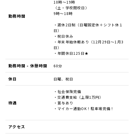
10時～19時
〈土・学校閉校日〉
9時～18時
勤務時間
・週休2日制（日曜固定休＋シフト休１
日）
・祝日休み
・年末年始休暇あり（12月29日〜1月3
日）
・年間休日125日★
勤務時間 - 休憩時間
60分
休日
日曜、祝日
・社会保険完備
・交通費支給（上限1万円）
待遇
・賞与あり
・マイカー通勤OK！駐車場完備！
アクセス