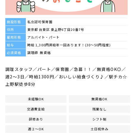
施設形態
私立認可保育園
住所
東京都 台東区 東上野6丁目20番7号
雇用形態
アルバイト・パート
給与
時給 1,300円昇給年一回あります！(30～50円程度)
必須資格
調理師 無資格
調理スタッフ／パート／保育園／急募！！／無資格OK◎／
週2～3日／時給1300円／おいしい給食づくり♪／駅チカ☆
上野駅徒歩8分
未経験OK
無資格OK
交通費支給
残業なし
研修あり
シフト制
週２～OK
土日祝休み