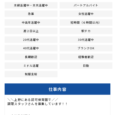
主婦活躍中・主夫活躍中
パートアルバイト
急募
女性活躍中
中高年活躍中
短時間（６時間以内）
週２日以上
駅チカ
20代活躍中
30代活躍中
40代活躍中
ブランクOK
長期歓迎
経験者歓迎
ミドル活躍
日勤
制服支給
仕事内容
＼＼上野にある認可保育園で／／
調理スタッフさんを募集しています！！