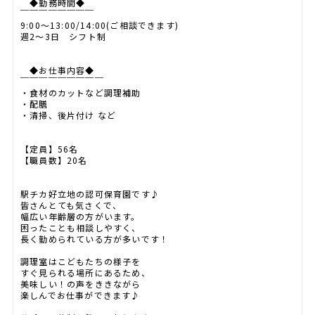
◆勤務時間◆
￣￣￣￣￣￣￣￣
9:00～13:00/14:00(ご相談できます)
週2～3日 シフト制
◆お仕事内容◆
￣￣￣￣￣￣￣￣￣
・食材のカットなど調理補助
・配膳
・清掃、後片付け など
【定員】56名
【職員数】20名
駅チカ好立地の認可保育園です♪
皆さんとても気さくで、
幅広い年齢層の方がいます。
困ったことも相談しやすく、
長く勤められている方が多いです！
調理室はこどもたちの様子を
すぐ見られる場所にあるため、
美味しい！の声をききながら
楽しんでお仕事ができます♪