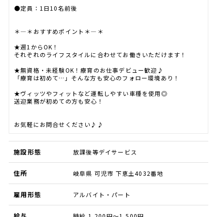
●定員：1日10名前後
＊―＊おすすめポイント＊―＊
★週1からOK！
それぞれのライフスタイルに合わせてお働きいただけます！
★無資格・未経験OK！療育のお仕事デビュー歓迎♪
「療育は初めて…」そんな方も安心のフォロー環境あり！
★ヴィッツやフィットなど運転しやすい車種を使用◎
送迎業務が初めての方も安心！
お気軽にお問合せください♪♪
施設形態
放課後等デイサービス
住所
岐阜県 可児市 下恵土4032番地
雇用形態
アルバイト・パート
給与
時給 1,200円～1,500円