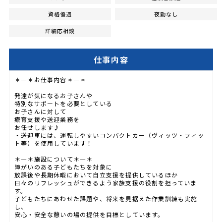
資格優遇
夜勤なし
詳細応相談
仕事内容
＊―＊お仕事内容＊―＊
発達が気になるお子さんや
特別なサポートを必要としている
お子さんに対して
療育支援や送迎業務を
お任せします♪
・送迎車には、運転しやすいコンパクトカー（ヴィッツ・フィッ
ト等）を使用しています！
＊―＊施設について＊―＊
障がいのある子どもたちを対象に
放課後や長期休暇において自立支援を提供しているほか
日々のリフレッシュができるよう家族支援の役割を担っていま
す。
子どもたちにあわせた課題や、将来を見据えた作業訓練も実施
し、
安心・安全な憩いの場の提供を目標としています。