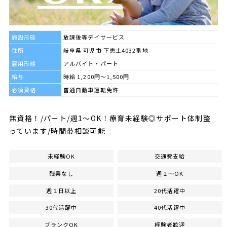
施設形態
放課後等デイサービス
住所
岐阜県 可児市 下恵土4032番地
雇用形態
アルバイト・パート
給与
時給 1,200円～1,500円
必須資格
普通自動車運転免許
無資格！/パート/週1～OK！療育未経験◎サポート体制整
っています/時間帯相談可能
未経験OK
交通費支給
残業なし
週１～OK
週１日以上
20代活躍中
30代活躍中
40代活躍中
ブランクOK
経験者歓迎