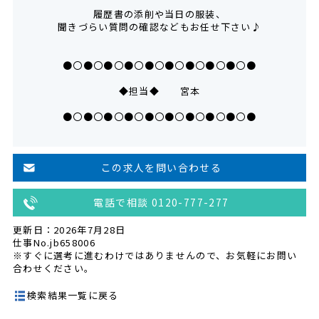
履歴書の添削や当日の服装、
聞きづらい質問の確認などもお任せ下さい♪
●〇●〇●〇●〇●〇●〇●〇●〇●〇●
◆担当◆ 宮本
●〇●〇●〇●〇●〇●〇●〇●〇●〇●
この求人を問い合わせる
電話で相談 0120-777-277
更新日：2026年7月28日
仕事No.jb658006
※すぐに選考に進むわけではありませんので、お気軽にお問い
合わせください。
検索結果一覧に戻る