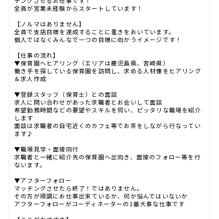
チングさせるお仕事です！
全員が営業未経験からスタートしています！
【ノルマはありません】
全員で支店目標を達成することに重きをおいています。
個人ではなくみんなで一つの目標に向かうイメージです！
【仕事の流れ】
▼保育園へヒアリング（エリアは鹿児島県、宮崎県）
働き手を探している保育園を訪問し、求める人材像をヒアリング
＆求人作成
▼登録スタッフ（保育士）との面談
求人に問い合わせがあった求職者とお会いして面談
希望勤務時間などの要望やスキルを伺い、ピッタリな職場を紹介
します
面談は求職者の自宅近くのカフェ等でお茶をしながら行なってい
ます♪
▼職場見学・面接同行
求職者と一緒に紹介先の保育園へ出向き、面接のフォロー等を行
ないます。
▼アフターフォロー
マッチングさせたら終了！ではありません。
その方が順調にお仕事出来ているか、何か悩んではいないか
アフターフォローがコーディネーターの1番大事な仕事です