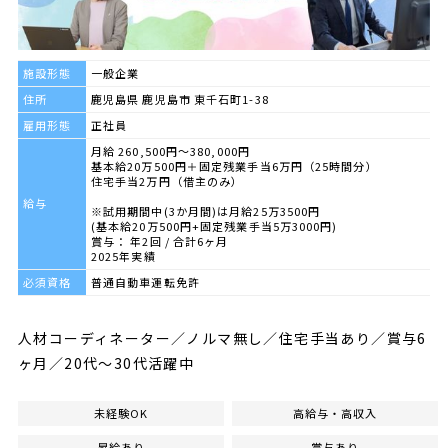
施設形態
一般企業
住所
鹿児島県 鹿児島市 東千石町1-38
雇用形態
正社員
月給 260,500円～380,000円
基本給20万500円＋固定残業手当6万円（25時間分）
住宅手当2万円（借主のみ）
給与
※試用期間中(3か月間)は月給25万3500円
(基本給20万500円+固定残業手当5万3000円)
賞与： 年2回 / 合計6ヶ月
2025年実績
必須資格
普通自動車運転免許
人材コーディネーター／ノルマ無し／住宅手当あり／賞与6
ヶ月／20代～30代活躍中
未経験OK
高給与・高収入
昇給あり
賞与あり