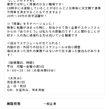
【ここがおすすめ】
業界では珍しく残業の少ない職場です！
18時半には退勤していることがほとんど♪仕事後に天文館で食事
や用事を済ませることもできますよ♪
20代～30代の若手活躍中！
☆『感謝』をモチベーションに！
無事に転職が決まった時に、担当させて頂く企業やスタッフさん
からの『ありがとう』は私たちの原動力です！人と関わることが
好き・人の為に頑張れる方は向いている職業です
☆自分でスケジュールが立てられる！
内勤の日・外回りの日などスケジュールは自ら調整
毎日決まった流れの業務ではないので日々違った面白みがありま
す！
《勤務曜日、時間》
平日 月曜～金曜の週5日
9：00～18：00（お昼休憩60分）
《お休み》
完全週休2日
土・日・祝日
GW、お盆休み、年末年始
施設形態
一般企業