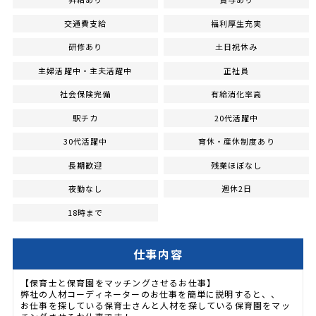
交通費支給
福利厚生充実
研修あり
土日祝休み
主婦活躍中・主夫活躍中
正社員
社会保険完備
有給消化率高
駅チカ
20代活躍中
30代活躍中
育休・産休制度あり
長期歓迎
残業ほぼなし
夜勤なし
週休2日
18時まで
仕事内容
【保育士と保育園をマッチングさせるお仕事】
弊社の人材コーディネーターのお仕事を簡単に説明すると、、
お仕事を探している保育士さんと人材を探している保育園をマッ