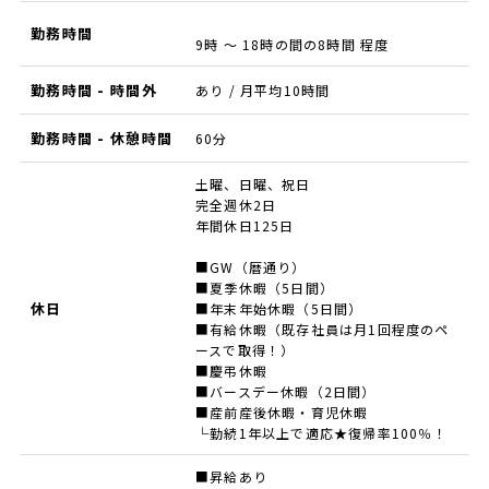
勤務時間
9時 ～ 18時の間の8時間 程度
勤務時間 - 時間外
あり / 月平均10時間
勤務時間 - 休憩時間
60分
土曜、日曜、祝日
完全週休2日
年間休日125日
■GW（暦通り）
■夏季休暇（5日間）
休日
■年末年始休暇（5日間）
■有給休暇（既存社員は月1回程度のペ
ースで取得！）
■慶弔休暇
■バースデー休暇（2日間）
■産前産後休暇・育児休暇
└勤続1年以上で適応★復帰率100％！
■昇給あり