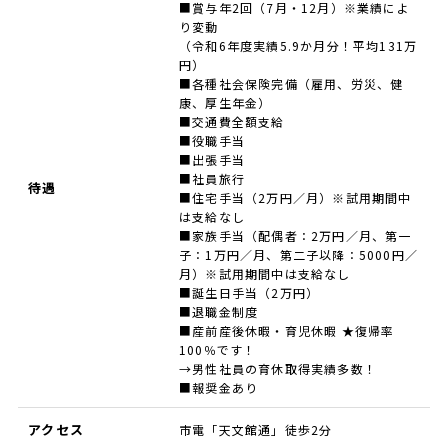
■賞与年2回（7月・12月）※業績によ
り変動
（令和6年度実績5.9か月分！平均131万
円）
■各種社会保険完備（雇用、労災、健
康、厚生年金）
■交通費全額支給
■役職手当
■出張手当
■社員旅行
待遇
■住宅手当（2万円／月）※試用期間中
は支給なし
■家族手当（配偶者：2万円／月、第一
子：1万円／月、第二子以降：5000円／
月）※試用期間中は支給なし
■誕生日手当（2万円）
■退職金制度
■産前産後休暇・育児休暇 ★復帰率
100％です！
→男性社員の育休取得実績多数！
■報奨金あり
アクセス
市電「天文館通」徒歩2分