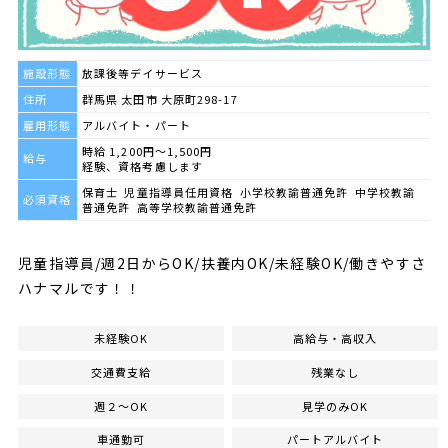
施設形態
放課後等デイサービス
住所
群馬県 太田市 大原町298-17
雇用形態
アルバイト・パート
時給 1,200円～1,500円
給与
経験、資格考慮します
保育士 児童指導員任用資格 小学校教諭普通免許 中学校教諭
必須資格
普通免許 高等学校教諭普通免許
児童指導員/週2日からOK/扶養内OK/未経験OK/働きやすさ
ハナマルです！！
未経験OK
高給与・高収入
交通費支給
残業なし
週２～OK
見学のみOK
車通勤可
パートアルバイト