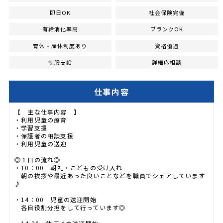
即日OK
社会保険完備
有給消化率高
ブランクOK
育休・産休制度あり
資格優遇
制服支給
詳細応相談
仕事内容
【 主な仕事内容 】
・利用児童の療育
・学習支援
・保護者の相談支援
・利用児童の送迎
◎１日の流れ◎
・10：00 朝礼・こどもの受け入れ
朝の挨拶や最近あった良いことなどを職員でシェアしています
♪
・14：00 児童の送迎開始
各自役割分担をして行っています◎