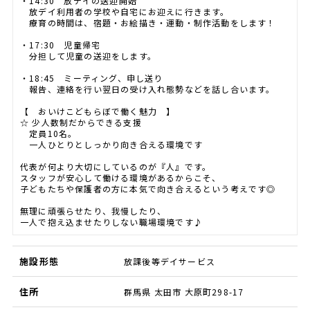
・14:30 放デイの送迎開始
放デイ利用者の学校や自宅にお迎えに行きます。
療育の時間は、宿題・お絵描き・運動・制作活動をします！
・17:30 児童帰宅
分担して児童の送迎をします。
・18:45 ミーティング、申し送り
報告、連絡を行い翌日の受け入れ態勢などを話し合います。
【 おいけこどもらぼで働く魅力 】
☆ 少人数制だからできる支援
定員10名。
一人ひとりとしっかり向き合える環境です
代表が何より大切にしているのが『人』です。
スタッフが安心して働ける環境があるからこそ、
子どもたちや保護者の方に本気で向き合えるという考えです◎
無理に頑張らせたり、我慢したり、
一人で抱え込ませたりしない職場環境です♪
施設形態
放課後等デイサービス
住所
群馬県 太田市 大原町298-17