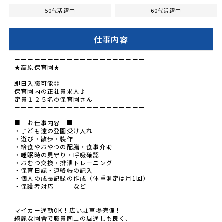
50代活躍中
60代活躍中
仕事内容
ーーーーーーーーーーーーーーーーーーーー
★高原保育園★
即日入職可能◎
保育園内の正社員求人♪
定員１２５名の保育園さん
ーーーーーーーーーーーーーーーーーーーー
■ お仕事内容 ■
・子ども達の登園受け入れ
・遊び・散歩・製作
・給食やおやつの配膳・食事介助
・睡眠時の見守り・呼吸確認
・おむつ交換・排泄トレーニング
・保育日誌・連絡帳の記入
・個人の成長記録の作成（体重測定は月1回）
・保護者対応 など
マイカー通勤OK！広い駐車場完備！
綺麗な園舎で職員同士の風通しも良く、