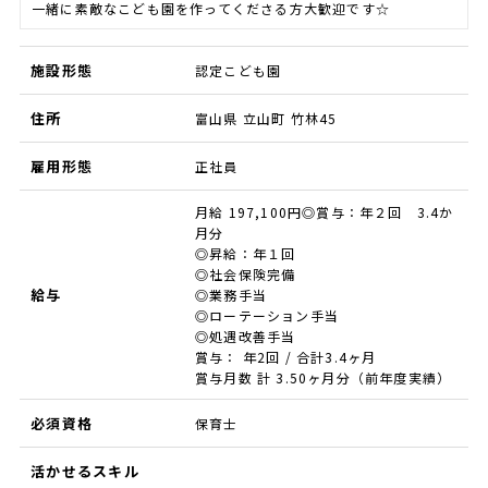
一緒に素敵なこども園を作ってくださる方大歓迎です☆
施設形態
認定こども園
住所
富山県 立山町 竹林45
雇用形態
正社員
月給 197,100円◎賞与：年２回 3.4か
月分
◎昇給：年１回
◎社会保険完備
給与
◎業務手当
◎ローテーション手当
◎処遇改善手当
賞与： 年2回 / 合計3.4ヶ月
賞与月数 計 3.50ヶ月分（前年度実績）
必須資格
保育士
活かせるスキル