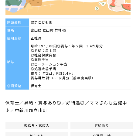
施設形態
認定こども園
住所
富山県 立山町 竹林45
雇用形態
正社員
月給 197,100円◎賞与：年２回 3.4か月分
◎昇給：年１回
◎社会保険完備
◎業務手当
給与
◎ローテーション手当
◎処遇改善手当
賞与： 年2回 / 合計3.4ヶ月
賞与月数 計 3.50ヶ月分（前年度実績）
必須資格
保育士
保育士／昇給・賞与あり◎／好待遇◎／ママさんも活躍中
♪／中新川郡立山町
高給与・高収入
昇給あり
賞与あり
交通費支給