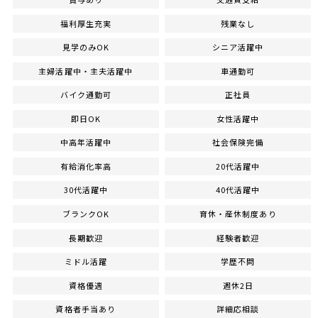
福利厚生充実
残業なし
見学のみOK
シニア活躍中
主婦活躍中・主夫活躍中
車通勤可
バイク通勤可
正社員
即日OK
女性活躍中
中高年活躍中
社会保険完備
有給消化率高
20代活躍中
30代活躍中
40代活躍中
ブランクOK
育休・産休制度あり
長期歓迎
経験者歓迎
ミドル活躍
学歴不問
資格優遇
週休2日
資格者手当あり
詳細応相談