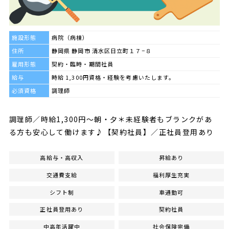
施設形態
病院（病棟）
住所
静岡県 静岡市 清水区日立町１７−８
雇用形態
契約・臨時・期間社員
給与
時給 1,300円資格・経験を考慮いたします。
必須資格
調理師
調理師／時給1,300円～朝・夕＊未経験者もブランクがあ
る方も安心して働けます♪【契約社員】／正社員登用あり
高給与・高収入
昇給あり
交通費支給
福利厚生充実
シフト制
車通勤可
正社員登用あり
契約社員
中高年活躍中
社会保険完備