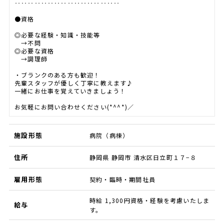
‥‥‥‥‥‥‥‥‥‥‥‥‥‥‥‥
●資格
◎必要な経験・知識・技能等
→不問
◎必要な資格
→調理師
・ブランクのある方も歓迎！
先輩スタッフが優しく丁寧に教えます♪
一緒にお仕事を覚えていきましょう！
お気軽にお問い合わせください(*^^*)／
施設形態
病院（病棟）
住所
静岡県 静岡市 清水区日立町１７−８
雇用形態
契約・臨時・期間社員
時給 1,300円資格・経験を考慮いたしま
給与
す。