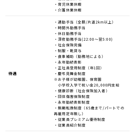
・育児休業休暇
・介護休業休暇
・通勤手当（全額/片道2km以上）
・時間外勤務手当
・休日勤務手当
・深夜勤務手当(22:00～翌5:00)
・社会保険完備
・制服・靴貸与
・食事補助（勤務地による）
・永年勤続表彰
・正社員登用制度（年1回）
待遇
・慶弔見舞金制度
※お子様が幼稚園、保育園
小学校入学で祝い金20,000円支給
・健康診断（社会保険加入者）
・団体傷害保険制度
・永年勤続表彰制度
・無期転換制度（65歳まで/パートでの
再雇用定年無し）
・従業員プレミアム優待制度
・従業員紹介制度