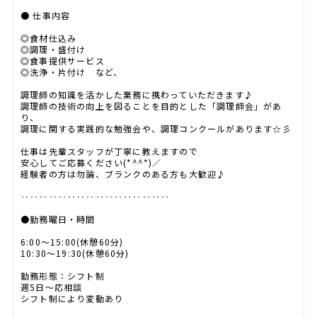
● 仕事内容
◎食材仕込み
◎調理・盛付け
◎食事提供サービス
◎洗浄・片付け など、
調理師の知識を活かした業務に携わっていただきます♪
調理師の技術の向上を図ることを目的とした「調理師会」があ
り、
調理に関する実践的な勉強会や、調理コンクールがあります☆彡
仕事は先輩スタッフが丁寧に教えますので
安心してご応募ください(*^^*)／
経験者の方は勿論、ブランクのある方も大歓迎♪
‥‥‥‥‥‥‥‥‥‥‥‥‥‥‥‥
●勤務曜日・時間
6:00～15:00(休憩60分)
10:30～19:30(休憩60分)
勤務形態：シフト制
週5日～応相談
シフト制により変動あり