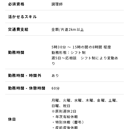
必須資格
調理師
活かせるスキル
交通費支給
全額/片道2km以上
5時30分 ～ 15時の間の8時間 程度
勤務時間
勤務形態：シフト制
週5日～応相談 シフト制により変動あ
り
勤務時間 - 時間外
あり
勤務時間 - 休憩時間
60分
月曜、火曜、水曜、木曜、金曜、土曜、
日曜、祝日
※原則週休2日
・年次有給休暇
休日
・特別休暇（慶弔）
・産前産後休暇