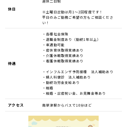
週休二日制
休日
※土曜日出勤は月1～2回程度です！
平日のみご勤務ご希望の方もご相談くださ
い！
・各種社会保険
・退職金制度あり（勤続1年以上）
・車通勤可能
・産休育休取得実績あり
・介護休暇取得実績あり
・看護休暇取得実績あり
待遇
・インフルエンザ予防接種 法人補助あり
・婦人科健診 法人補助あり
・勤続功労金支給あり
・結婚
・結婚・出産祝い金、お見舞金等あり
アクセス
南草津駅からバスで10分ほど