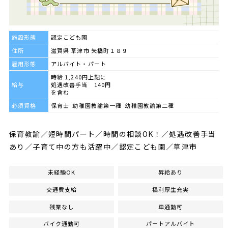
施設形態
認定こども園
住所
滋賀県 草津市 矢橋町１８９
雇用形態
アルバイト・パート
時給 1,240円上記に
給与
処遇改善手当 140円
を含む
必須資格
保育士 幼稚園教諭第一種 幼稚園教諭第二種
保育教諭／短時間パート／時間の相談OK！／処遇改善手当
あり／子育て中の方も活躍中／認定こども園／草津市
未経験OK
昇給あり
交通費支給
福利厚生充実
残業なし
車通勤可
バイク通勤可
パートアルバイト