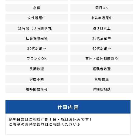
急募
即日OK
女性活躍中
中高年活躍中
短時間（３時間以内）
週３日以上
社会保険完備
20代活躍中
30代活躍中
40代活躍中
ブランクOK
育休・産休制度あり
長期歓迎
経験者歓迎
学歴不問
資格優遇
短時間勤務可
詳細応相談
仕事内容
勤務日数はご相談可能！日・祝はお休みです！
ご希望のお時間あればご相談ください♪