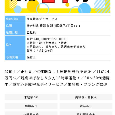
施設形態
放課後等デイサービス
住所
神奈川県 横浜市 瀬谷区橋戸3丁目61-1
雇用形態
正社員
月給 240,000円～350,000円
※経験・能力を考慮の上決定
給与
※昇給あり、賞与あり、処遇改善手当あり
賞与： / 合計2ヶ月
必須資格
保育士
保育士／正社員／≪運転なし！運転免許も不要≫ ／月給24
万円～／残業ほぼなし＆夕方18時半退勤！／30〜50代活躍
中／重症心身障害児デイサービス／未経験・ブランク歓迎
未経験OK
高給与・高収入
昇給あり
賞与あり
交通費支給
福利厚生充実