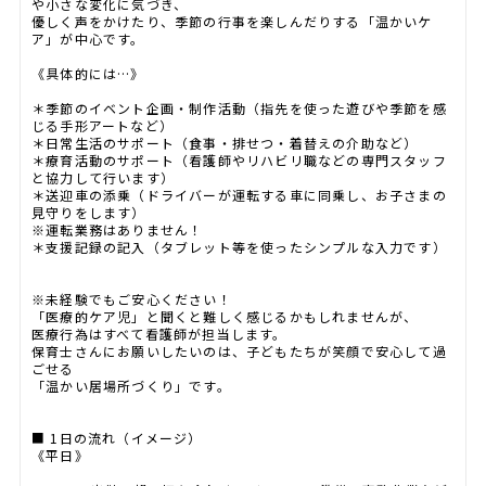
や小さな変化に気づき、
優しく声をかけたり、季節の行事を楽しんだりする「温かいケ
ア」が中心です。
《具体的には…》
＊季節のイベント企画・制作活動（指先を使った遊びや季節を感
じる手形アートなど）
＊日常生活のサポート（食事・排せつ・着替えの介助など）
＊療育活動のサポート（看護師やリハビリ職などの専門スタッフ
と協力して行います）
＊送迎車の添乗（ドライバーが運転する車に同乗し、お子さまの
見守りをします）
※運転業務はありません！
＊支援記録の記入（タブレット等を使ったシンプルな入力です）
※未経験でもご安心ください！
「医療的ケア児」と聞くと難しく感じるかもしれませんが、
医療行為はすべて看護師が担当します。
保育士さんにお願いしたいのは、子どもたちが笑顔で安心して過
ごせる
「温かい居場所づくり」です。
■ 1日の流れ（イメージ）
《平日》