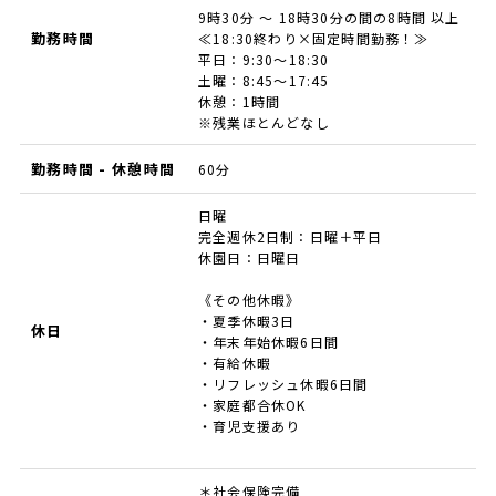
9時30分 ～ 18時30分の間の8時間 以上
勤務時間
≪18:30終わり×固定時間勤務！≫
平日：9:30～18:30
土曜：8:45～17:45
休憩：1時間
※残業ほとんどなし
勤務時間 - 休憩時間
60分
日曜
完全週休2日制：日曜＋平日
休園日：日曜日
《その他休暇》
・夏季休暇3日
休日
・年末年始休暇6日間
・有給休暇
・リフレッシュ休暇6日間
・家庭都合休OK
・育児支援あり
＊社会保険完備