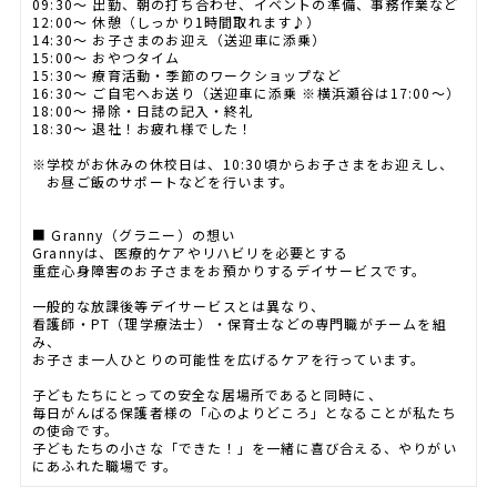
09:30〜 出勤、朝の打ち合わせ、イベントの準備、事務作業など
12:00〜 休憩（しっかり1時間取れます♪）
14:30〜 お子さまのお迎え（送迎車に添乗）
15:00〜 おやつタイム
15:30〜 療育活動・季節のワークショップなど
16:30〜 ご自宅へお送り（送迎車に添乗 ※横浜瀬谷は17:00〜）
18:00〜 掃除・日誌の記入・終礼
18:30〜 退社！お疲れ様でした！
※学校がお休みの休校日は、10:30頃からお子さまをお迎えし、
お昼ご飯のサポートなどを行います。
■ Granny（グラニー）の想い
Grannyは、医療的ケアやリハビリを必要とする
重症心身障害のお子さまをお預かりするデイサービスです。
一般的な放課後等デイサービスとは異なり、
看護師・PT（理学療法士）・保育士などの専門職がチームを組
み、
お子さま一人ひとりの可能性を広げるケアを行っています。
子どもたちにとっての安全な居場所であると同時に、
毎日がんばる保護者様の「心のよりどころ」となることが私たち
の使命です。
子どもたちの小さな「できた！」を一緒に喜び合える、やりがい
にあふれた職場です。