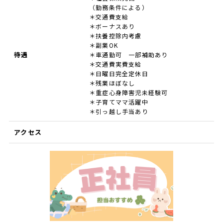
（勤務条件による）
＊交通費支給
＊ボーナスあり
＊扶養控除内考慮
＊副業OK
待遇
＊車通勤可 一部補助あり
＊交通費実費支給
＊日曜日完全定休日
＊残業ほぼなし
＊重症心身障害児未経験可
＊子育てママ活躍中
＊引っ越し手当あり
アクセス