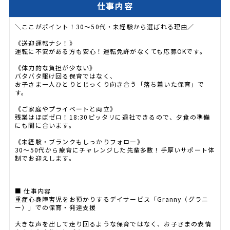
仕事内容
＼ここがポイント！30〜50代・未経験から選ばれる理由／
《送迎運転ナシ！》
運転に不安がある方も安心！運転免許がなくても応募OKです。
《体力的な負担が少ない》
バタバタ駆け回る保育ではなく、
お子さま一人ひとりとじっくり向き合う「落ち着いた保育」で
す。
《ご家庭やプライベートと両立》
残業はほぼゼロ！18:30ピッタリに退社できるので、夕食の準備
にも間に合います。
《未経験・ブランクもしっかりフォロー》
30〜50代から療育にチャレンジした先輩多数！手厚いサポート体
制でお迎えします。
■ 仕事内容
重症心身障害児をお預かりするデイサービス「Granny（グラニ
ー）」での保育・発達支援
大きな声を出して走り回るような保育ではなく、お子さまの表情