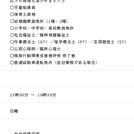
以下の資格も活かせます☆彡
〇児童指導員
〇保育士資格
〇幼稚園教諭免許（1種・2種）
〇小学校・中学校・高校教員免許
〇社会福祉士／精神保健福祉士
〇作業療法士（OT）／理学療法士（PT）／言語聴覚士（ST）
〇公認心理師／臨床心理士
〇強度行動障害支援者研修 修了者
〇普通自動車運転免許（送迎業務がある場合）
13時30分 ～ 18時30分
日曜
・社会保険完備