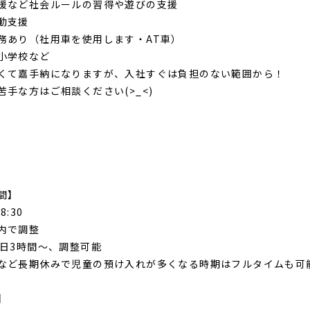
援など社会ルールの習得や遊びの支援
動支援
務あり（社用車を使用します・AT車）
小学校など
て嘉手納になりますが、入社すぐは負担のない範囲から！
手な方はご相談ください(>_<)
間】
8:30
内で調整
1日3時間～、調整可能
など長期休みで児童の預け入れが多くなる時期はフルタイムも可
】