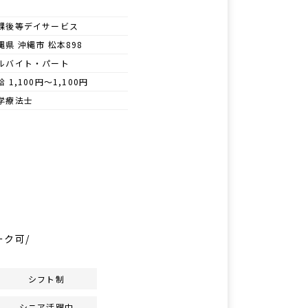
課後等デイサービス
縄県 沖縄市 松本898
ルバイト・パート
給 1,100円～1,100円
学療法士
ーク可/
シフト制
シニア活躍中