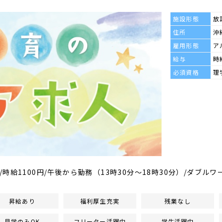
施設形態
放
住所
沖
雇用形態
ア
給与
時
必須資格
理
給1100円/午後から勤務（13時30分～18時30分）/ダブルワ
昇給あり
福利厚生充実
残業なし
見学のみOK
フリーター活躍中
学生活躍中