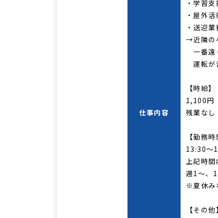
・学習支
・屋外活
・送迎業
→近隣の
一番遠く
運転が苦
【時給】
1,100円
仕事内容
残業なし
【勤務時
13:30～1
上記時間
週1～、
※夏休み
【その他