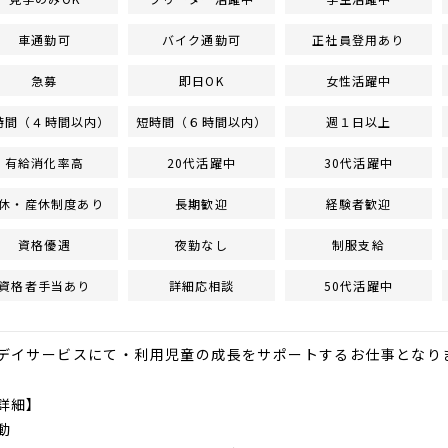
車通勤可
バイク通勤可
正社員登用あり
急募
即日OK
女性活躍中
時間（４時間以内）
短時間（６時間以内）
週１日以上
有給消化率高
20代活躍中
30代活躍中
休・産休制度あり
長期歓迎
経験者歓迎
資格優遇
夜勤なし
制服支給
資格者手当あり
詳細応相談
50代活躍中
デイサービスにて・利用児童の成長をサポートするお仕事となり
詳細】
動