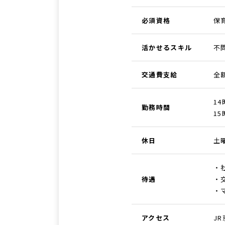
必須資格
保
活かせるスキル
不
交通費支給
全
14
勤務時間
15
休日
土
・
待遇
・
・
アクセス
J