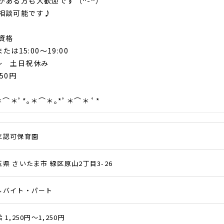
がある方も大歓迎です（^-^）
相談可能です♪
資格
または15:00～19:00
～ 土日祝休み
50円
＊⌒＊ﾟ*｡＊⌒＊｡*ﾟ＊⌒＊ ﾟ*
立認可保育園
玉県 さいたま市 緑区原山2丁目3-26
ルバイト・パート
 1,250円～1,250円