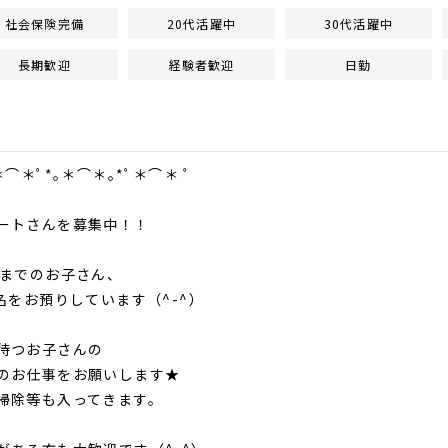
社会保険完備
20代活躍中
30代活躍中
長期歓迎
経験者歓迎
日勤
＊⌒＊ﾟ*｡＊⌒＊｡*ﾟ＊⌒＊ ﾟ
ートさんを募集中！！
歳までのお子さん、
0名をお預りしています（^-^）
待つお子さんの
のお仕事をお願いします★
掃除等も入ってきます。