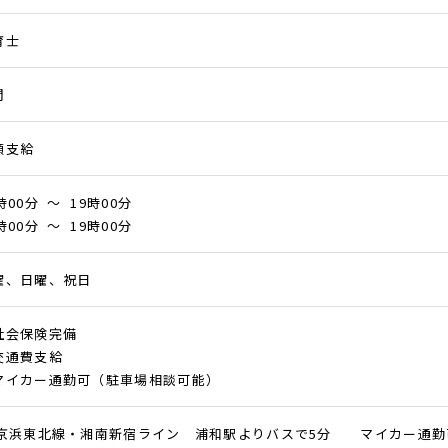
育士
問
額支給
時00分 ～ 19時00分
時00分 ～ 19時00分
曜、日曜、祝日
社会保険完備
交通費支給
マイカー通勤可（駐車場相談可能）
R京浜東北線・湘南新宿ライン 浦和駅よりバスで5分 マイカー通勤可