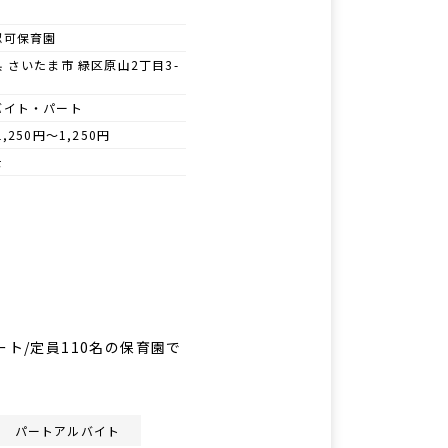
認可保育園
 さいたま市 緑区原山2丁目3-
バイト・パート
1,250円～1,250円
士
パート/定員110名の保育園で
パートアルバイト