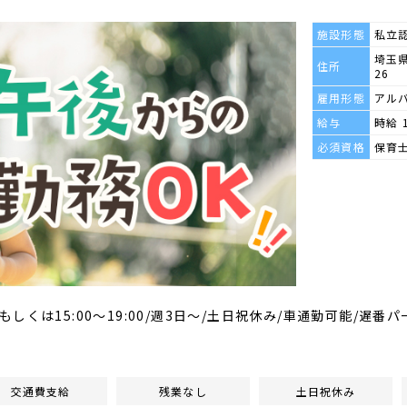
施設形態
私立
埼玉県
住所
26
雇用形態
アル
給与
時給 
必須資格
保育
00もしくは15:00～19:00/週3日～/土日祝休み/車通勤可能/遅番
交通費支給
残業なし
土日祝休み