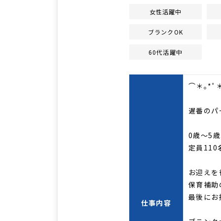
女性活躍中
ブランクOK
60代活躍中
⌒＊｡*ﾟ
遅番のパ
0歳～5
定員11
お迎えを
保育補助
最後にお
仕事内容