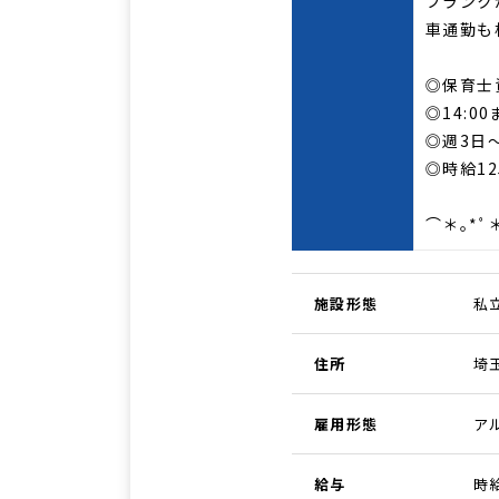
ブランク
車通勤も
◎保育士
◎14:00
◎週3日
◎時給12
⌒＊｡*ﾟ
施設形態
私
住所
埼
雇用形態
ア
給与
時給