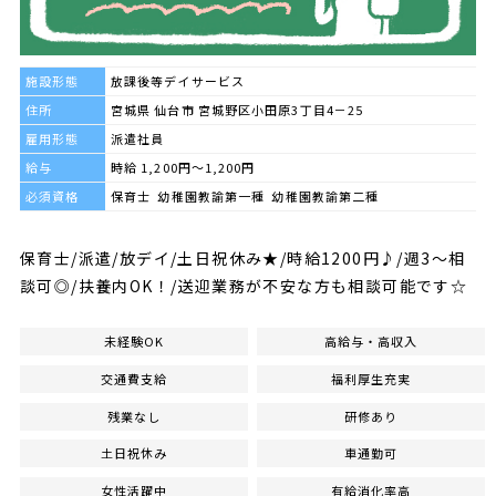
施設形態
放課後等デイサービス
住所
宮城県 仙台市 宮城野区小田原3丁目4－25
雇用形態
派遣社員
給与
時給 1,200円～1,200円
必須資格
保育士 幼稚園教諭第一種 幼稚園教諭第二種
保育士/派遣/放デイ/土日祝休み★/時給1200円♪/週3～相
談可◎/扶養内OK！/送迎業務が不安な方も相談可能です☆
未経験OK
高給与・高収入
交通費支給
福利厚生充実
残業なし
研修あり
土日祝休み
車通勤可
女性活躍中
有給消化率高