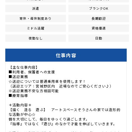
派遣
ブランクOK
育休・産休制度あり
長期歓迎
ミドル活躍
資格優遇
夜勤なし
日勤
仕事内容
【主な仕事内容】
■利用者、保護者への支援
■送迎業務
☆送迎については普通乗用車を使用します！
（送迎エリア：宮城野区内 近場なのでご安心ください♪）
※送迎業務不安な方相談可能
■療育指導
＊活動内容＊
【描く 造る 遊ぶ】 アートスペースぞうさんの家では造形的
な活動が中心☆
個を大切にして、毎日をゆっくり過ごします。
『指導』ではなく『遊び』のなかで才能を伸ばしていきます。