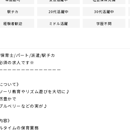
駅チカ
20代活躍中
30代活躍中
経験者歓迎
ミドル活躍
学歴不問
/保育士/パート/派遣/駅チカ
必須の求人です※
ーーーーーーーーーーーーーー
について》
ソーリ教育やリズム遊びを大切に♪
然豊かで
ブルベリーなどの実が♪
内容》
ルタイムの保育業務