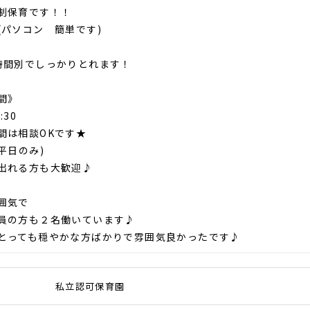
制保育です！！
(パソコン 簡単です)
時間別でしっかりとれます！
間》
:30
間は相談OKです★
平日のみ)
出れる方も大歓迎♪
囲気で
員の方も２名働いています♪
とっても穏やかな方ばかりで雰囲気良かったです♪
私立認可保育園