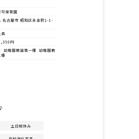
認可保育園
 名古屋市 昭和区永金町1-1-
社員
1,350円
士 幼稚園教諭第一種 幼稚園教
二種
♪
土日祝休み
有給消化率高