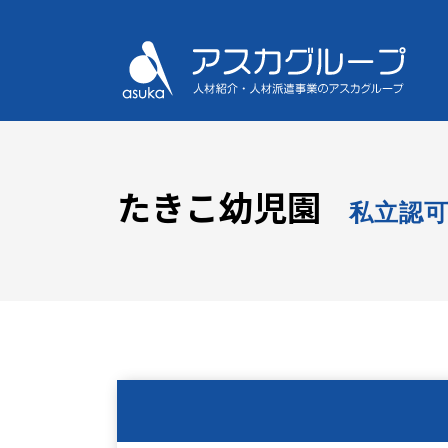
たきこ幼児園
私立認