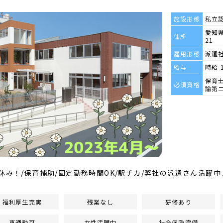
施設形態
私立
愛知県
住所
21
雇用形態
派遣
給与
時給 
保育
必須資格
諭第
休み！/保育補助/固定勤務時間OK/駅チカ/弊社の派遣さん活躍中
福利厚生充実
残業なし
研修あり
車通勤可
女性活躍中
社会保険完備