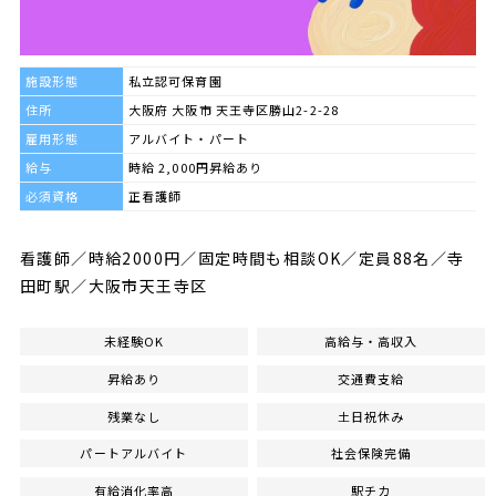
施設形態
私立認可保育園
住所
大阪府 大阪市 天王寺区勝山2-2-28
雇用形態
アルバイト・パート
給与
時給 2,000円昇給あり
必須資格
正看護師
看護師／時給2000円／固定時間も相談OK／定員88名／寺
田町駅／大阪市天王寺区
未経験OK
高給与・高収入
昇給あり
交通費支給
残業なし
土日祝休み
パートアルバイト
社会保険完備
有給消化率高
駅チカ