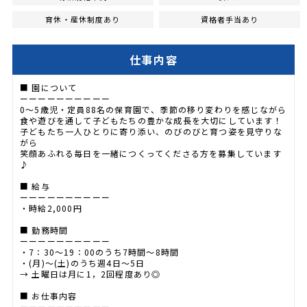
育休・産休制度あり
資格者手当あり
仕事内容
■ 園について
ーーーーーーーーーー
0～5歳児・定員88名の保育園で、季節の移り変わりを感じながら
食や遊びを通して子どもたちの豊かな成長を大切にしています！
子どもたち一人ひとりに寄り添い、のびのびと育つ姿を見守りな
がら
笑顔あふれる毎日を一緒につくってくださる方を募集しています
♪
■ 給与
ーーーーーーーーーー
・時給2,000円
■ 勤務時間
ーーーーーーーーーー
・7：30～19：00のうち7時間～8時間
・(月)～(土)のうち週4日～5日
→ 土曜日は月に1，2回程度あり◎
■ お仕事内容
ーーーーーーーーーー