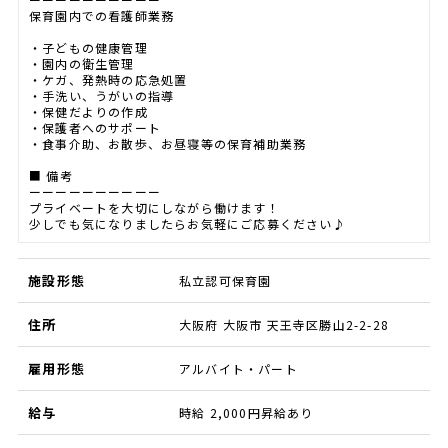
保育園内での看護師業務
・子どもの健康管理
・園内の衛生管理
・ケガ、発熱時の応急処置
・手洗い、うがいの指導
・保健だよりの作成
・保護者へのサポート
・食事介助、お散歩、お昼寝等の保育補助業務
■ 備考
ーーーーーーーーーー
プライベートを大切にしながら働けます！
少しでも気になりましたらお気軽にご応募ください♪
施設形態
私立認可保育園
住所
大阪府 大阪市 天王寺区勝山2-2-28
雇用形態
アルバイト・パート
給与
時給 2,000円昇給あり