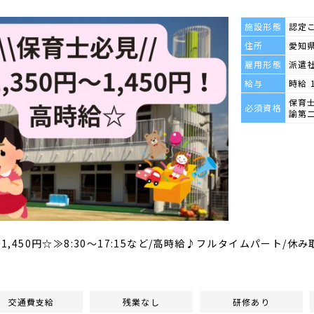
施設形態
認定
住所
愛知県
雇用形態
派遣
給与
時給 
保育
必須資格
諭第
～1,450円☆≫8:30～17:15など/高時給♪フルタイムパート/
交通費支給
残業なし
研修あり