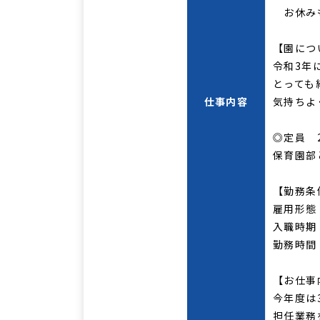
お休みも
【園につ
令和3年
とっても
仕事内容
気持ちよ
◎定員 2
保育園部
【勤務条
雇用形態
入職時期
勤務時間：
【お仕事
今年度は
担任業務