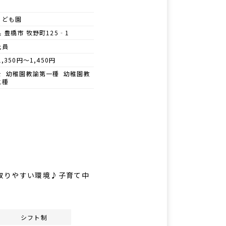
こども園
 豊橋市 牧野町125‐1
社員
1,350円～1,450円
士 幼稚園教諭第一種 幼稚園教
二種
休み取りやすい環境♪子育て中
シフト制