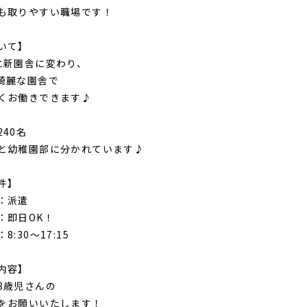
取りやすい職場です！
いて】
に新園舎に変わり、
綺麗な園舎で
くお働きできます♪
40名
と幼稚園部に分かれています♪
件】
：派遣
：即日OK！
8:30～17:15
内容】
3歳児さんの
をお願いいたします！