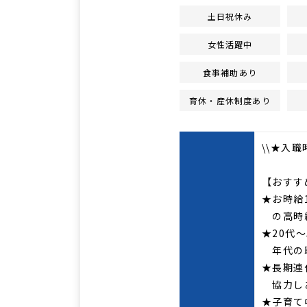
土日祝休み
女性活躍中
食事補助あり
育休・産休制度あり
\\★入
【おすす
★お時給1
の高時
★20代
年代の
★長期連
協力し
★子育て