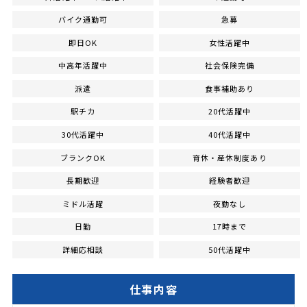
バイク通勤可
急募
即日OK
女性活躍中
中高年活躍中
社会保険完備
派遣
食事補助あり
駅チカ
20代活躍中
30代活躍中
40代活躍中
ブランクOK
育休・産休制度あり
長期歓迎
経験者歓迎
ミドル活躍
夜勤なし
日勤
17時まで
詳細応相談
50代活躍中
仕事内容