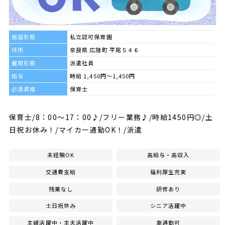
施設形態
私立認可保育園
住所
奈良県 広陵町 平尾５４６
雇用形態
派遣社員
給与
時給 1,450円～1,450円
必須資格
保育士
保育士/8：00～17：00♪/フリー業務♪/時給1450円◎/土
日祝お休み！/マイカー通勤OK！/派遣
未経験OK
高給与・高収入
交通費支給
福利厚生充実
残業なし
研修あり
土日祝休み
シニア活躍中
主婦活躍中・主夫活躍中
車通勤可