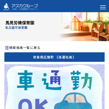
馬見労祷保育園
私立認可保育園
検索結果一覧に戻る
奈良県広陵町 【派遣社員】