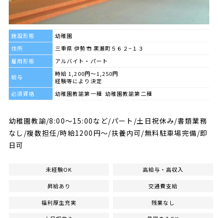
施設形態
幼稚園
住所
三重県 伊勢市 黒瀬町５６２−１３
雇用形態
アルバイト・パート
時給 1,200円～1,250円
給与
経験等により決定
必須資格
幼稚園教諭第一種 幼稚園教諭第二種
幼稚園教諭/8:00～15:00など/パート/土日祝休み/書類業務
なし/複数担任/時給1200円～/扶養内可/無料駐車場完備/即
日可
未経験OK
高給与・高収入
昇給あり
交通費支給
福利厚生充実
残業なし