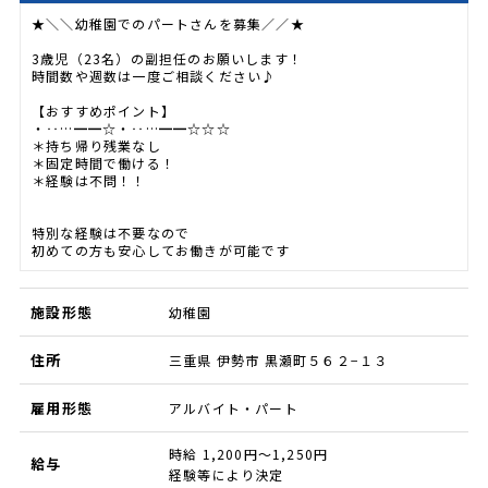
★＼＼幼稚園でのパートさんを募集／／★
3歳児（23名）の副担任のお願いします！
時間数や週数は一度ご相談ください♪
【おすすめポイント】
・‥…━━☆・‥…━━☆☆☆
＊持ち帰り残業なし
＊固定時間で働ける！
＊経験は不問！！
特別な経験は不要なので
初めての方も安心してお働きが可能です
施設形態
幼稚園
住所
三重県 伊勢市 黒瀬町５６２−１３
雇用形態
アルバイト・パート
時給 1,200円～1,250円
給与
経験等により決定