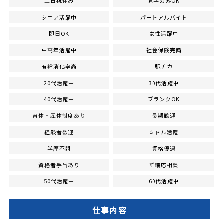
土日祝休み
見学のみOK
シニア活躍中
パートアルバイト
即日OK
女性活躍中
中高年活躍中
社会保険完備
有給消化率高
駅チカ
20代活躍中
30代活躍中
40代活躍中
ブランクOK
育休・産休制度あり
長期歓迎
経験者歓迎
ミドル活躍
学歴不問
資格優遇
資格者手当あり
詳細応相談
50代活躍中
60代活躍中
仕事内容