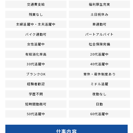
交通費支給
福利厚生充実
残業なし
土日祝休み
主婦活躍中・主夫活躍中
車通勤可
バイク通勤可
パートアルバイト
女性活躍中
社会保険完備
有給消化率高
20代活躍中
30代活躍中
40代活躍中
ブランクOK
育休・産休制度あり
経験者歓迎
ミドル活躍
学歴不問
夜勤なし
短時間勤務可
日勤
50代活躍中
60代活躍中
仕事内容