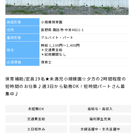
施設形態
小規模保育園
住所
長野県 諏訪市 中洲4821-1
雇用形態
アルバイト・パート
時給 1,200円～1,400円
給与
＊交通費支給
＊試用期間なし
必須資格
保育士
保育補助/定員19名★未満児小規模園☆夕方の2時間程度の
短時間のお仕事♪週3日から勤務OK！短時間パートさん募
集中♪
未経験OK
高給与・高収入
交通費支給
福利厚生充実
土日祝休み
主婦活躍中・主夫活躍中