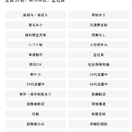
定員50名／堺市中区／正社員
高給与・高収入
昇給あり
賞与あり
交通費支給
福利厚生充実
残業なし
シフト制
土日祝休み
車通勤可
正社員
即日OK
社会保険完備
駅チカ
20代活躍中
30代活躍中
40代活躍中
育休・産休制度あり
長期歓迎
経験者歓迎
資格優遇
日勤
制服支給
経験者のみ
詳細応相談