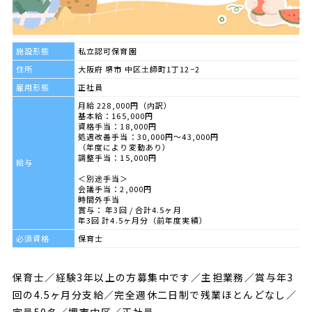
施設形態
私立認可保育園
住所
大阪府 堺市 中区土師町1丁12−2
雇用形態
正社員
月給 228,000円（内訳）
基本給：165,000円
資格手当：18,000円
処遇改善手当：30,000円〜43,000円
（年度により変動あり）
調整手当：15,000円
給与
＜別途手当＞
会議手当：2,000円
時間外手当
賞与： 年3回 / 合計4.5ヶ月
年3回 計4.5ヶ月分（前年度実績）
必須資格
保育士
保育士／経験3年以上の方募集中です／主担業務／賞与年3
回の4.5ヶ月分支給／完全週休二日制で残業ほとんどなし／