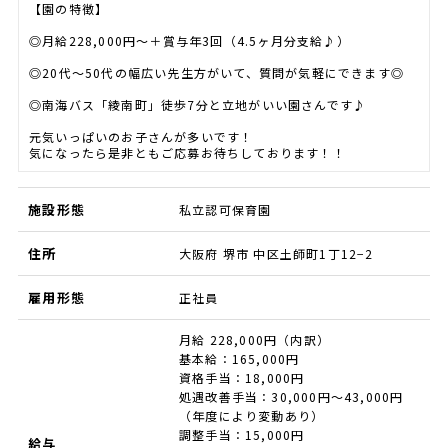
【園の特徴】
◎月給228,000円～＋賞与年3回（4.5ヶ月分支給♪）
◎20代～50代の幅広い先生方がいて、質問が気軽にできます◎
◎南海バス「綾南町」徒歩7分と立地がいい園さんです♪
元気いっぱいのお子さんが多いです！
気になったら是非ともご応募お待ちしております！！
施設形態
私立認可保育園
住所
大阪府 堺市 中区土師町1丁12−2
雇用形態
正社員
月給 228,000円（内訳）
基本給：165,000円
資格手当：18,000円
処遇改善手当：30,000円〜43,000円
（年度により変動あり）
調整手当：15,000円
給与